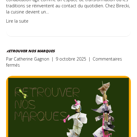
traditions se réinventent au contact du quotidien. Chez Birecki,
la cuisine devient un…
Lire la suite
RETROUVER NOS MARQUES
Par
Catherine Gagnon
|
9 octobre 2025
|
Commentaires
sur
fermés
Retrouver
nos
marques