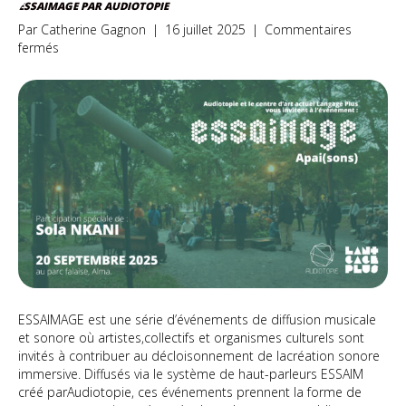
ESSAIMAGE PAR AUDIOTOPIE
Par
Catherine Gagnon
|
16 juillet 2025
|
Commentaires
sur
fermés
ESSAIMAGE
par
Audiotopie
ESSAIMAGE est une série d’événements de diffusion musicale
et sonore où artistes,collectifs et organismes culturels sont
invités à contribuer au décloisonnement de lacréation sonore
immersive. Diffusés via le système de haut-parleurs ESSAIM
créé parAudiotopie, ces événements prennent la forme de