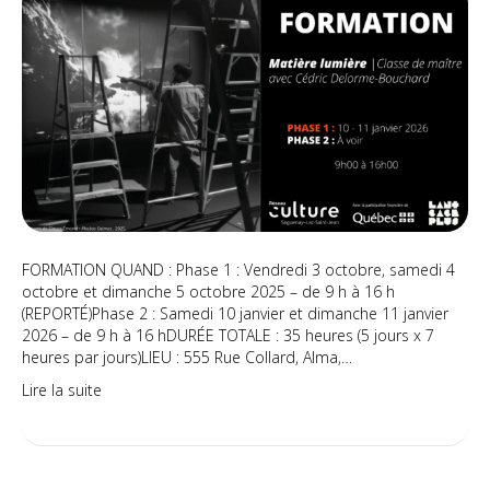
|
Classe
de
maître
avec
Cédric
Delorme-
Bouchard
(REPORTÉ)
FORMATION QUAND : Phase 1 : Vendredi 3 octobre, samedi 4
octobre et dimanche 5 octobre 2025 – de 9 h à 16 h
(REPORTÉ)Phase 2 : Samedi 10 janvier et dimanche 11 janvier
2026 – de 9 h à 16 hDURÉE TOTALE : 35 heures (5 jours x 7
heures par jours)LIEU : 555 Rue Collard, Alma,…
Lire la suite