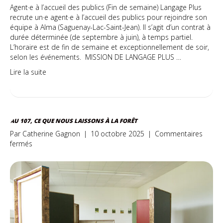
Agent·e à l’accueil des publics (Fin de semaine) Langage Plus
recrute un·e agent·e à l’accueil des publics pour rejoindre son
équipe à Alma (Saguenay-Lac-Saint-Jean). Il s’agit d’un contrat à
durée déterminée (de septembre à juin), à temps partiel.
L’horaire est de fin de semaine et exceptionnellement de soir,
selon les événements. MISSION DE LANGAGE PLUS …
Lire la suite
AU 107, CE QUE NOUS LAISSONS À LA FORÊT
Par
Catherine Gagnon
|
10 octobre 2025
|
Commentaires
sur
fermés
Au
107,
ce
que
nous
laissons
à
la