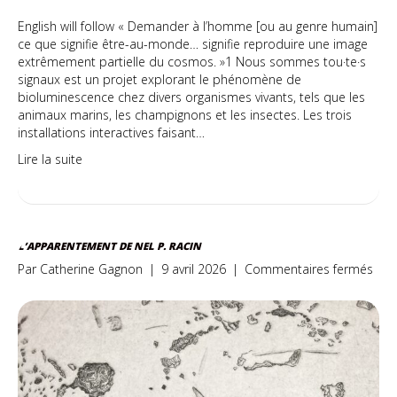
English will follow « Demander à l’homme [ou au genre humain]
ce que signifie être-au-monde… signifie reproduire une image
extrêmement partielle du cosmos. »1 Nous sommes tou·te·s
signaux est un projet explorant le phénomène de
bioluminescence chez divers organismes vivants, tels que les
animaux marins, les champignons et les insectes. Les trois
installations interactives faisant…
Lire la suite
L’APPARENTEMENT DE NEL P. RACIN
sur
Par
Catherine Gagnon
|
9 avril 2026
|
Commentaires fermés
L’a
de
Nel
P.
Raci