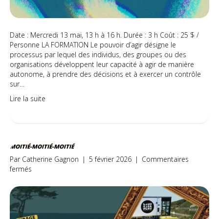
Date : Mercredi 13 mai, 13 h à 16 h. Durée : 3 h Coût : 25 $ /
Personne LA FORMATION Le pouvoir d’agir désigne le
processus par lequel des individus, des groupes ou des
organisations développent leur capacité à agir de manière
autonome, à prendre des décisions et à exercer un contrôle
sur…
Lire la suite
MOITIÉ-MOITIÉ-MOITIÉ
Par
Catherine Gagnon
|
5 février 2026
|
Commentaires
sur
fermés
Moitié-
moitié-
moitié