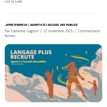
Lire la suite
OFFRE D’EMPLOI | AGENT•E À L’ACCUEIL DES PUBLICS
Par
Catherine Gagnon
|
27 novembre 2025
|
Commentaires
sur
fermés
Offre
d’emploi
|
Agent•e
à
l’accueil
des
publics