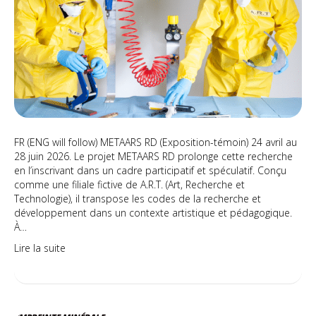
ARA
ave
les
élèv
de
l’Éc
sec
des
Bâti
FR (ENG will follow) METAARS RD (Exposition-témoin) 24 avril au
28 juin 2026. Le projet METAARS RD prolonge cette recherche
en l’inscrivant dans un cadre participatif et spéculatif. Conçu
comme une filiale fictive de A.R.T. (Art, Recherche et
Technologie), il transpose les codes de la recherche et
développement dans un contexte artistique et pédagogique.
À…
Lire la suite