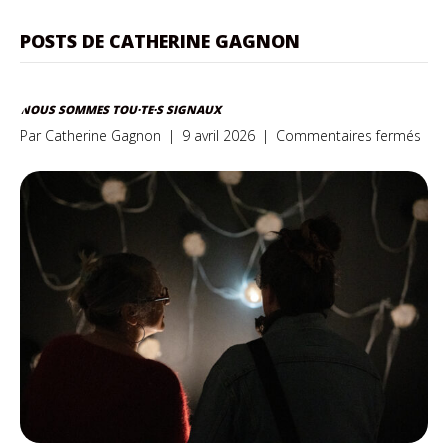
POSTS DE CATHERINE GAGNON
NOUS SOMMES TOU·TE·S SIGNAUX
sur
Par
Catherine Gagnon
|
9 avril 2026
|
Commentaires fermés
Nou
so
tou·
sign