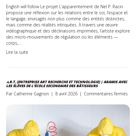
English will follow Le projet L’apparentement de Nel P. Racin
propose une réflexion sur les relations entre le soi, l’espace et
le langage, envisagés non plus comme des entités distinctes,
mais comme des réalités intriquées. À travers une œuvre
vidéographique et des déclinaisons imprimées, l’artiste explore
des micro-mouvements de régulation où les éléments —
corps,…
Lire la suite
A.R.T. (ENTREPRISE ART RECHERCHE ET TECHNOLOGIE) | ARAMIS AVEC
LES ÉLÈVES DE L’ÉCOLE SECONDAIRE DES BÂTISSEURS
sur
Par
Catherine Gagnon
|
8 avril 2026
|
Commentaires fermés
A.R.T
(ent
Art
Rec
et
Tech
|