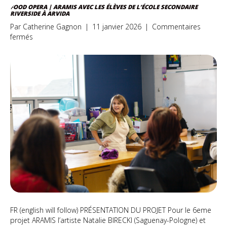
FOOD OPERA | ARAMIS AVEC LES ÉLÈVES DE L’ÉCOLE SECONDAIRE
RIVERSIDE À ARVIDA
Par
Catherine Gagnon
|
11 janvier 2026
|
Commentaires
sur
fermés
Food
Opera
|
ARAMIS
avec
les
élèves
de
l’école
secondaire
Riverside
à
Arvida
FR (english will follow) PRÉSENTATION DU PROJET Pour le 6eme
projet ARAMIS l’artiste Natalie BIRECKI (Saguenay-Pologne) et