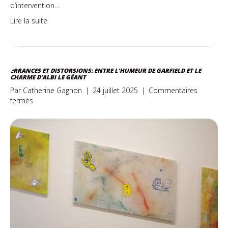
d’intervention…
Lire la suite
ERRANCES ET DISTORSIONS: ENTRE L’HUMEUR DE GARFIELD ET LE
CHARME D’ALBI LE GÉANT
Par
Catherine Gagnon
|
24 juillet 2025
|
Commentaires
sur
fermés
Errances
et
distorsions:
entre
l’humeur
de
Garfield
et
le
charme
d’Albi
le