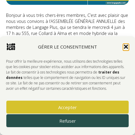
Bonjour à vous très chers·ères membres, C’est avec plaisir que
nous vous convions à l’ASSEMBLÉE GÉNÉRALE ANNUELLE des
membres de Langage Plus, qui se tiendra le mercredi 4 juin à
17 h au 555, rue Collard à Alma et en mode hybride via la
plateforme MEET (le lien sera communiqué sous peu). Vous
trouverez ci-joints…
GÉRER LE CONSENTEMENT
Lire la suite
Pour offrir la meilleure expérience, nous utilisons des technologies telles
que les cookies pour stocker et/ou accéder aux informations des appareils.
Le fait de consentir à ces technologies nous permettra de
traiter des
données
telles que le comportement de navigation ou les ID uniques sur
ce site. Le fait de ne pas consentir ou de retirer son consentement peut
SORTIE SCOLAIRE GRATUITE
avoir un effet négatif sur certaines caractéristiques et fonctions.
sur
Par
Catherine Gagnon
|
14 mai 2025
|
Commentaires fermés
SO
SC
Accepter
GR
Refuser