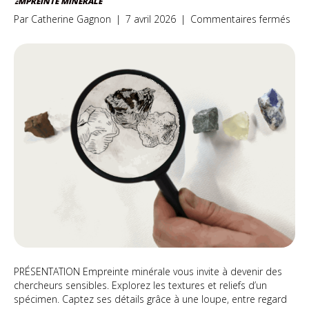
EMPREINTE MINÉRALE
sur
Par
Catherine Gagnon
|
7 avril 2026
|
Commentaires fermés
Emp
miné
PRÉSENTATION Empreinte minérale vous invite à devenir des
chercheurs sensibles. Explorez les textures et reliefs d’un
spécimen. Captez ses détails grâce à une loupe, entre regard