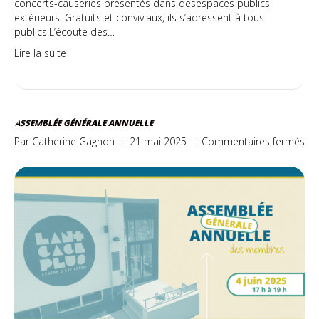
concerts-causeries présentés dans desespaces publics
extérieurs. Gratuits et conviviaux, ils s’adressent à tous
publics.L’écoute des…
Lire la suite
ASSEMBLÉE GÉNÉRALE ANNUELLE
sur
Par
Catherine Gagnon
|
21 mai 2025
|
Commentaires fermés
As
gén
ann