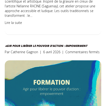
scientifique et artistique. Inspiré de la gravure en creux de
l’artiste Nélanne RACINE (Saguenay), cet atelier propose une
approche accessible et ludique. Les outils traditionnels se
transforment : le…
Lire la suite
AGIR POUR LIBÉRER LE POUVOIR D’ACTION : EMPOWERMENT
sur
Par
Catherine Gagnon
|
6 avril 2026
|
Commentaires fermés
Agir
pou
libé
le
pouv
d’ac
:
emp