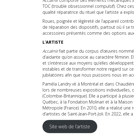
Accalmir
comporte des éléments mécaniques acc
TOC (trouble obsessionnel compulsif). Chez ces
qualité réparatrice du rituel que l’artiste a e
Roues, poignée et légèreté de l’appareil contrib
de réparation des dispositifs, partout où il se t
accessoires présentés comme des options aux 
L’ARTISTE
Accalmir
fait partie du corpus d’œuvres nommé «m
d’aidante qu’on associe au caractère féminin.
et s’intéresse aux moyens qu’elles développent
instables et de transformer notre regard sur c
jubilatoires afin que nous puissions nous en 
Paméla Landry vit à Montréal et dans Chaudière
lors de nombreuses expositions individuelles, d
(Colombie-Britannique). Elle a participé à plus
Québec, à la Fondation Molinari et à la Maison 
Métropole (France). En 2010, elle a réalisé une
d’artistes de Saint-Jean-Port-Joli. En 2022, elle
Site web de l’artiste