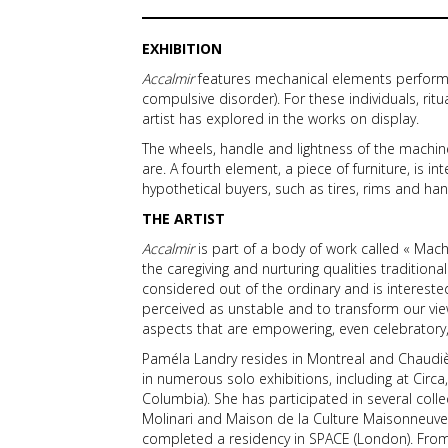
EXHIBITION
Accalmir
features mechanical elements performin
compulsive disorder). For these individuals, ritua
artist has explored in the works on display.
The wheels, handle and lightness of the machin
are. A fourth element, a piece of furniture, is 
hypothetical buyers, such as tires, rims and ha
THE ARTIST
Accalmir
is part of a body of work called « Mach
the caregiving and nurturing qualities traditio
considered out of the ordinary and is interested
perceived as unstable and to transform our vi
aspects that are empowering, even celebratory
Paméla Landry resides in Montreal and Chaudiè
in numerous solo exhibitions, including at Circa
Columbia). She has participated in several col
Molinari and Maison de la Culture Maisonneuve (
completed a residency in SPACE (London). From 2