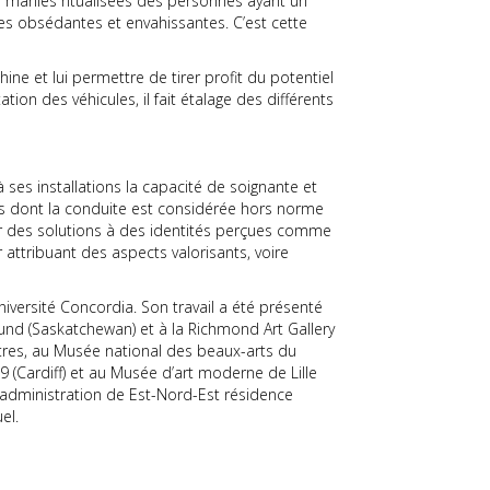
manies ritualisées des personnes ayant un
es obsédantes et envahissantes. C’est cette
ine et lui permettre de tirer profit du potentiel
tion des véhicules, il fait étalage des différents
 ses installations la capacité de soignante et
s dont la conduite est considérée hors norme
er des solutions à des identités perçues comme
r attribuant des aspects valorisants, voire
iversité Concordia. Son travail a été présenté
ound (Saskatchewan) et à la Richmond Art Gallery
utres, au Musée national des beaux-arts du
9 (Cardiff) et au Musée d’art moderne de Lille
d’administration de Est-Nord-Est résidence
el.