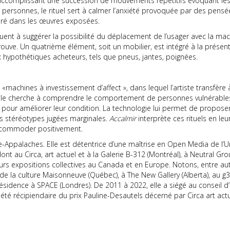
omplissant une succession de mouvements répétitifs évoquant les 
 personnes, le rituel sert à calmer l’anxiété provoquée par des pensé
xploré dans les œuvres exposées.
uent à suggérer la possibilité du déplacement de l’usager avec la mach
rouve. Un quatrième élément, soit un mobilier, est intégré à la présenta
hypothétiques acheteurs, tels que pneus, jantes, poignées.
achines à investissement d’affect », dans lequel l’artiste transfère à
 Elle cherche à comprendre le comportement de personnes vulnérable
 pour améliorer leur condition. La technologie lui permet de propos
es stéréotypes jugées marginales.
Accalmir
interprète ces rituels en leu
accommoder positivement.
-Appalaches. Elle est détentrice d’une maîtrise en Open Media de l’Un
ont au Circa, art actuel et à la Galerie B-312 (Montréal), à Neutral Gr
ieurs expositions collectives au Canada et en Europe. Notons, entre a
de la culture Maisonneuve (Québec), à The New Gallery (Alberta), au g3
 résidence à SPACE (Londres). De 2011 à 2022, elle a siégé au conseil 
 a été récipiendaire du prix Pauline-Desautels décerné par Circa art actu