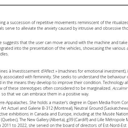
g a succession of repetitive movements reminiscent of the ritualized
ls serve to alleviate the anxiety caused by intrusive and obsessive though
e suggests that the user can move around with the machine and take a
integrated into the presentation of the vehicles, showcasing the variou
ndles.
ines à Investissement d’Affect » (machines for emotional investment), i
nally associated with femininity. She seeks to understand the behaviou
 in the means they develop to improve their condition. Technology allo
ew of these stereotypes often considered to be marginalized.
Accalmir
, so that we can embrace them in a positive way.
re-Appalaches. She holds a master’s degree in Open Media from Conc
, Art Actuel and Galerie B-312 (Montreal), Neutral Ground (Saskatchewa
lective exhibitions in Canada and Europe, including at the Musée Nat
Quebec), The New Gallery (Alberta), g39 (Cardiff) and Lille Métropole
011 to 2022, she served on the board of directors of Est-Nord-Est Rés