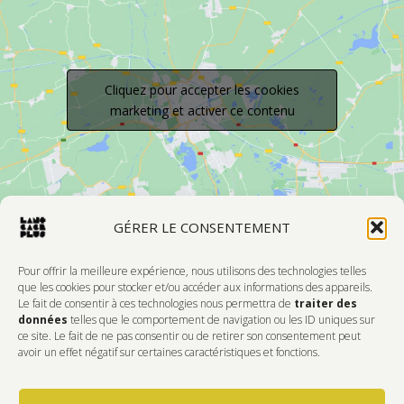
Cliquez pour accepter les cookies
marketing et activer ce contenu
GÉRER LE CONSENTEMENT
Pour offrir la meilleure expérience, nous utilisons des technologies telles
que les cookies pour stocker et/ou accéder aux informations des appareils.
Le fait de consentir à ces technologies nous permettra de
traiter des
Devenir Membre
données
telles que le comportement de navigation ou les ID uniques sur
ce site. Le fait de ne pas consentir ou de retirer son consentement peut
DONNEZ DE L'AMOUR À VOTRE CENTRE
avoir un effet négatif sur certaines caractéristiques et fonctions.
D'ARTISTES PRÉFÉRÉ!