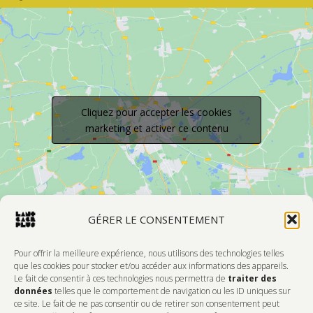
Cliquez pour accepter les cookies
marketing et activer ce contenu
GÉRER LE CONSENTEMENT
Pour offrir la meilleure expérience, nous utilisons des technologies telles
que les cookies pour stocker et/ou accéder aux informations des appareils.
Le fait de consentir à ces technologies nous permettra de
traiter des
Devenir Membre
données
telles que le comportement de navigation ou les ID uniques sur
ce site. Le fait de ne pas consentir ou de retirer son consentement peut