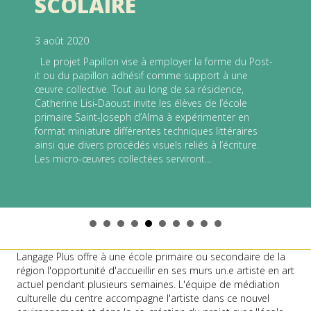
ARAMIS AVEC LES
ÉLÈVES DE L’ÉCOLE
AMISHK DE
MASHTEUIATSH
3 août 2020
L’artiste Carl BOUCHARD a fait son entrée à l’École
Amishk de Mashteuiatsh le 3 janvier 2018 pour
entamer sa résidence du programme Art actuel en
milieu scolaire avec les élèves de 5 à 11 ans. Le projet
de Monsieur BOUCHARD s’insère dans la thématique
« Reconnaître l’hier + Rêver demain = Oser voir grand
»…