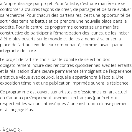
Ce programme vise à rejoindre les jeunes directement dans leur
milieu d’apprentissage pour leur offrir une expérience unique de
création et de diffusion encadrée par des professionnels de l’art
actuel. Faire vivre l’art à même l’établissement d’enseignement invite
à voir autrement, à laisser une place plus importante à l’innovation et
à l’apprentissage par projet. Pour l’artiste, c’est une manière de se
confronter à d’autres façons de créer, de partager et de faire évoluer
sa recherche. Pour chacun des partenaires, c’est une opportunité de
sortir des terrains battus et de prendre une nouvelle place dans la
société. Pour le centre, ce programme concrétise une manière
constructive de participer à l’émancipation des jeunes, de les inciter
à être plus ouverts sur le monde et de les amener à valoriser la
place de l’art au sein de leur communauté, comme faisant partie
intégrante de la vie.
Le projet de l'artiste choisi par le comité de sélection doit
obligatoirement inclure des rencontres quotidiennes avec les enfants
et la réalisation d’une œuvre permanente témoignant de l’expérience
artistique vécue avec ceux-ci, laquelle appartiendra à l’école. Une
exposition témoin et une publication imprimée suivent la résidence.
Ce programme est ouvert aux artistes professionnels en art actuel
du Canada qui s’expriment aisément en français (parlé) et qui