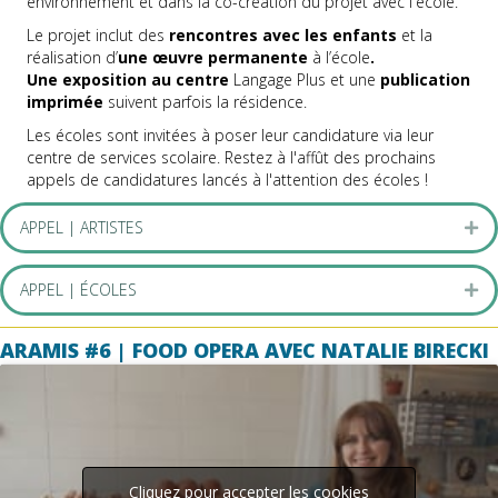
Langage Plus offre à une école primaire ou secondaire de la
région l'opportunité d'accueillir en ses murs un.e artiste en art
actuel pendant plusieurs semaines. L'équipe de médiation
culturelle du centre accompagne l'artiste dans ce nouvel
environnement et dans la co-création du projet avec l'école.
Le projet inclut des
rencontres avec les enfants
et la
réalisation d’
une œuvre permanente
à l’école
.
Une exposition au centre
Langage Plus et une
publication
imprimée
suivent parfois la résidence.
Les écoles sont invitées à poser leur candidature via leur
centre de services scolaire. Restez à l'affût des prochains
appels de candidatures lancés à l'attention des écoles !
APPEL | ARTISTES
Dép
APPEL | ÉCOLES
Dép
ARAMIS #6 | FOOD OPERA AVEC NATALIE BIRECKI