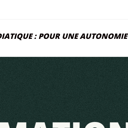
ÉDIATIQUE : POUR UNE AUTONOM
ATION
VERS
ATIQUE
nomie
unications