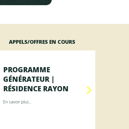
APPELS/OFFRES EN COURS
PROGRAMME
OFFR
GÉNÉRATEUR |
AGENT
RÉSIDENCE RAYON
DES 
ence ArAMiS
about Programme GÉNÉRATEUR | Résidence RAYON
En savoir plus...
En savoir p