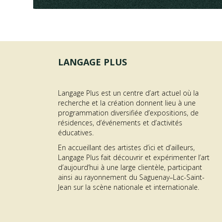
LANGAGE PLUS
Langage Plus est un centre d’art actuel où la
recherche et la création donnent lieu à une
programmation diversifiée d’expositions, de
OFFRE D’EMPLOI –
résidences, d’événements et d’activités
éducatives.
AGENT·E À L’ACCUEIL
En accueillant des artistes d’ici et d’ailleurs,
ON
DES PUBLICS
Langage Plus fait découvrir et expérimenter l’art
d’aujourd’hui à une large clientèle, participant
me GÉNÉRATEUR | Résidence RAYON
about Offre d’emploi – Agent·
En savoir plus...
ainsi au rayonnement du Saguenay–Lac-Saint-
Jean sur la scène nationale et internationale.