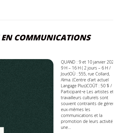
IE EN COMMUNICATIONS
QUAND : 9 et 10 janvier 2025,
9 H – 16 H ( 2 jours – 6 H /
Jour)OÙ : 555, rue Collard,
Alma. (Centre d’art actuel
Langage Plus)COÛT : 50 $ /
Participant•e Les artistes et
travailleurs culturels sont
souvent contraints de gérer
eux-mêmes les
communications et la
promotion de leurs activités,
une…