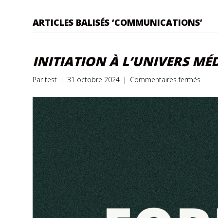
ARTICLES BALISÉS ‘COMMUNICATIONS’
INITIATION À L’UNIVERS M
sur
Par
test
|
31 octobre 2024
|
Commentaires fermés
INITI
À
L’UNI
MÉDI
:
Pour
une
auto
en
comm