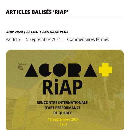
ARTICLES BALISÉS ‘RIAP’
RIAP 2024 | LE LIEU + LANGAGE PLUS
sur
Par
Info
|
5 septembre 2024
|
Commentaires fermés
RiAP
2024
|
LE
LIEU
+
LANGAGE
PLUS