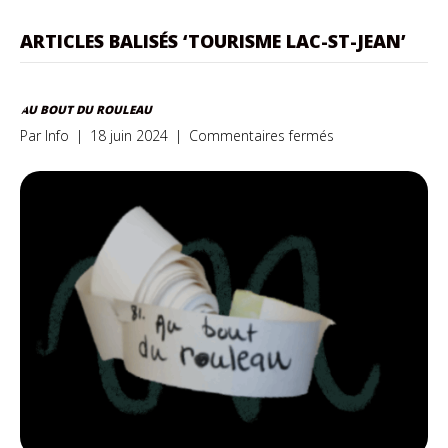
ARTICLES BALISÉS ‘TOURISME LAC-ST-JEAN’
AU BOUT DU ROULEAU
sur
Par
Info
|
18 juin 2024
|
Commentaires fermés
Au
bout
du
rouleau