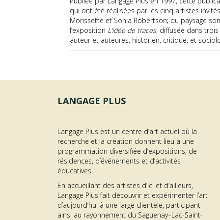
Publiée par Langage Plus en 1997, cette publi
qui ont été réalisées par les cinq artistes invit
Morissette et Sonia Robertson; du paysage son
l’exposition
L’idée de traces
, diffusée dans troi
auteur et auteures, historien, critique, et socio
LANGAGE PLUS
Langage Plus est un centre d’art actuel où la
recherche et la création donnent lieu à une
programmation diversifiée d’expositions, de
résidences, d’événements et d’activités
éducatives.
En accueillant des artistes d’ici et d’ailleurs,
Langage Plus fait découvrir et expérimenter l’art
d’aujourd’hui à une large clientèle, participant
ainsi au rayonnement du Saguenay–Lac-Saint-