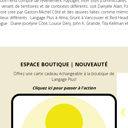
cation rend compte de l’événement
Paysages Inter sites
(commissaires 
és venant de territoires et de contextes différents, soit Danyèle Alain
ore crée par Gaston-Michel Côté et des œuvres faites comme mémoire
s lieux différents : Langage Plus à Alma, Grunt à Vancouver et Red Hea
logue : Diane-Jocelyne Côté, Louise Déry, John K. Grande, Tila Kellman 
ESPACE BOUTIQUE |
NOUVEAUTÉ
Offrez une carte cadeau échangeable à la boutique de
Langage Plus!
Cliquez ici pour passer à l'action
PROGRAMME
GÉNÉRATEUR |
RÉSIDENCE RAYON
about Programme GÉNÉRATEUR | Résid
En savoir plus...