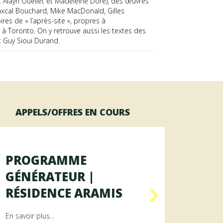
: Alayn Ouellet et Madeleine Doré), des œuvres
, Paxcal Bouchard, Mike MacDonald, Gilles
s de « l’après-site », propres à
d à Toronto. On y retrouve aussi les textes des
et Guy Sioui Durand.
APPELS/OFFRES EN COURS
PROGRAMME
PRO
GÉNÉRATEUR |
GÉNÉ
RÉSIDENCE ARAMIS
RÉSI
ence RAYON
about Programme GÉNÉRATEUR | Résidence ArAMiS
En savoir plus...
En savoir p