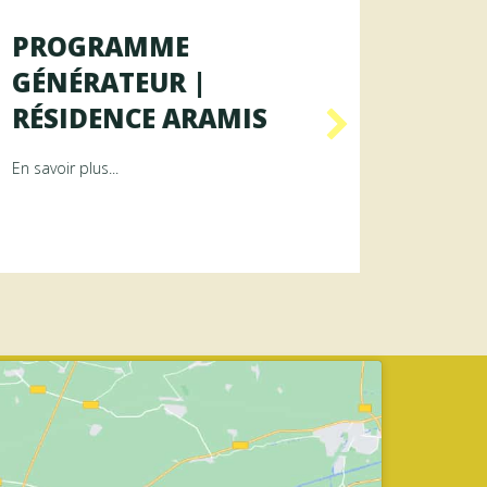
PROGRAMME
PRO
GÉNÉRATEUR |
GÉNÉ
RÉSIDENCE ARAMIS
RÉSI
ence RAYON
about Programme GÉNÉRATEUR | Résidence ArAMiS
En savoir plus...
En savoir p