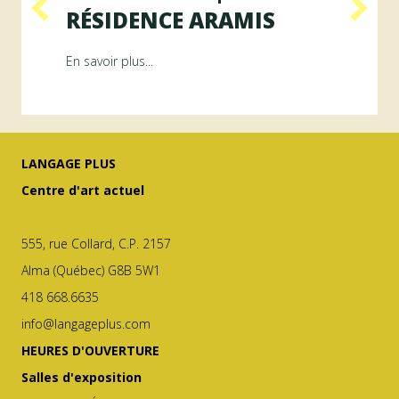
RÉSIDENCE ARAMIS
RÉ
 publics
about Programme GÉNÉRATEUR | Résidence ArAMiS
En savoir plus...
En sav
LANGAGE PLUS
Centre d'art actuel
555, rue Collard, C.P. 2157
Alma (Québec) G8B 5W1
418 668.6635
info@langageplus.com
HEURES D'OUVERTURE
Salles d'exposition