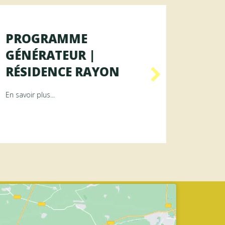
PROGRAMME
OFFR
GÉNÉRATEUR |
AGENT
RÉSIDENCE RAYON
DES 
ence ArAMiS
about Programme GÉNÉRATEUR | Résidence RAYON
En savoir plus...
En savoir p