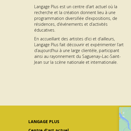
Langage Plus est un centre d’art actuel où la
recherche et la création donnent lieu à une
programmation diversifiée d’expositions, de
OFFRE D’EMPLOI –
résidences, d’événements et d’activités
éducatives.
AGENT·E À L’ACCUEIL
En accueillant des artistes d’ici et d’ailleurs,
ON
DES PUBLICS
Langage Plus fait découvrir et expérimenter l’art
d’aujourd’hui à une large clientèle, participant
me GÉNÉRATEUR | Résidence RAYON
about Offre d’emploi – Agent·
En savoir plus...
ainsi au rayonnement du Saguenay–Lac-Saint-
Jean sur la scène nationale et internationale.
LANGAGE PLUS
Centre d'art actuel