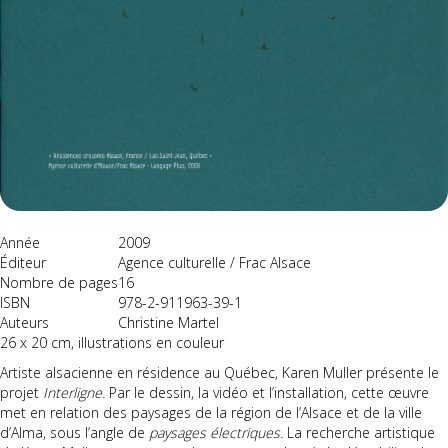
Année
2009
Éditeur
Agence culturelle / Frac Alsace
Nombre de pages
16
ISBN
978-2-911963-39-1
Auteurs
Christine Martel
26 x 20 cm, illustrations en couleur
Artiste alsacienne en résidence au Québec, Karen Muller présente le
projet
Interligne.
Par le dessin, la vidéo et l’installation, cette œuvre
met en relation des paysages de la région de l’Alsace et de la ville
d’Alma, sous l’angle de
paysages électriques.
La recherche artistique