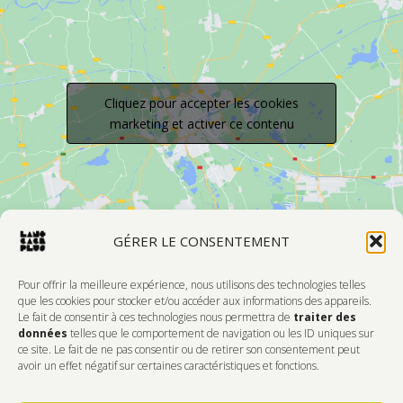
Cliquez pour accepter les cookies
marketing et activer ce contenu
GÉRER LE CONSENTEMENT
Pour offrir la meilleure expérience, nous utilisons des technologies telles
que les cookies pour stocker et/ou accéder aux informations des appareils.
Le fait de consentir à ces technologies nous permettra de
traiter des
Devenir Membre
données
telles que le comportement de navigation ou les ID uniques sur
ce site. Le fait de ne pas consentir ou de retirer son consentement peut
DONNEZ DE L'AMOUR À VOTRE CENTRE
avoir un effet négatif sur certaines caractéristiques et fonctions.
D'ARTISTES PRÉFÉRÉ!