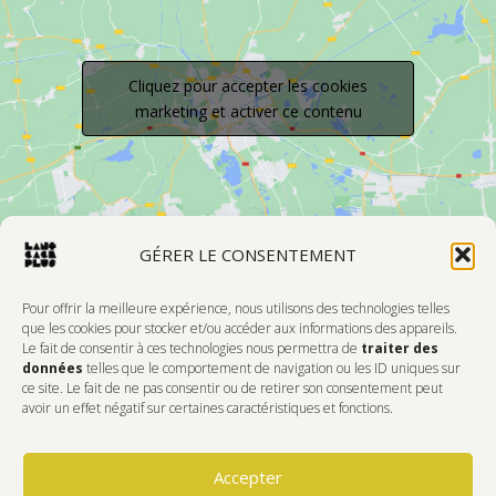
Cliquez pour accepter les cookies
marketing et activer ce contenu
GÉRER LE CONSENTEMENT
Pour offrir la meilleure expérience, nous utilisons des technologies telles
que les cookies pour stocker et/ou accéder aux informations des appareils.
Le fait de consentir à ces technologies nous permettra de
traiter des
Devenir Membre
données
telles que le comportement de navigation ou les ID uniques sur
ce site. Le fait de ne pas consentir ou de retirer son consentement peut
DONNEZ DE L'AMOUR À VOTRE CENTRE
avoir un effet négatif sur certaines caractéristiques et fonctions.
D'ARTISTES PRÉFÉRÉ!
Accepter
Faire Un Don