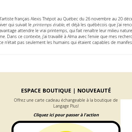
e l’artiste français Alexis Thépot au Québec du 26 novembre au 20 dé
ver qui suivait le
printemps érable
, et déjà les québécois que j’ai re
 davantage attendre le vrai printemps, qui fait renaître leur milieu nat
rme. Dans ce contexte, j’ai travaillé à Alma avec l’envie que mes reche
 ce n’était pas seulement les humains qui étaient capables de manifester
ESPACE BOUTIQUE |
NOUVEAUTÉ
Offrez une carte cadeau échangeable à la boutique de
Langage Plus!
Cliquez ici pour passer à l'action
PROGRAMME
GÉNÉRATEUR |