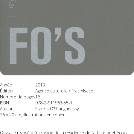
Année
2013
Éditeur
Agence culturelle / Frac Alsace
Nombre de pages
16
ISBN
978-2-911963-55-1
Auteurs
Francis O’Shaughnessy
26 x 20 cm, illustrations en couleur
Ouvrage réalisé à l’occasion de la résidence de l’artiste québécois