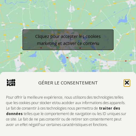
Cliquez pour accepter les cookies
marketing et activer ce contenu
GÉRER LE CONSENTEMENT
Pour offrir la meilleure expérience, nous utilisons des technologies telles
que les cookies pour stocker et/ou accéder aux informations des appareils.
Le fait de consentir à ces technologies nous permettra de
traiter des
Devenir Membre
données
telles que le comportement de navigation ou les ID uniques sur
ce site. Le fait de ne pas consentir ou de retirer son consentement peut
DONNEZ DE L'AMOUR À VOTRE CENTRE
avoir un effet négatif sur certaines caractéristiques et fonctions.
D'ARTISTES PRÉFÉRÉ!