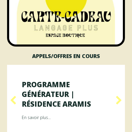
APPELS/OFFRES EN COURS
PROGRAMME
GÉNÉRATEUR |
RÉSIDENCE ARAMIS
 des publics
about Programme GÉNÉRATEUR | Résidence ArA
En savoir plus...
En