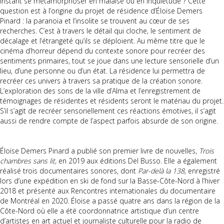
instant se métamorphoser en malaise ou en inquiétude ? Cette
question est à l’origine du projet de résidence d’Éloïse Demers
Pinard : la paranoïa et l’insolite se trouvent au cœur de ses
recherches. C’est à travers le détail qui cloche, le sentiment de
décalage et l’étrangeté qu’ils se déploient. Au même titre que le
cinéma d’horreur dépend du contexte sonore pour recréer des
sentiments primaires, tout se joue dans une lecture sensorielle d’un
lieu, d’une personne ou d’un état. La résidence lui permettra de
recréer ces univers à travers sa pratique de la création sonore.
L’exploration des sons de la ville d’Alma et l’enregistrement de
témoignages de résidentes et résidents seront le matériau du projet.
S’il s’agit de recréer sensoriellement ces réactions émotives, il s’agit
aussi de rendre compte de l’aspect parfois absurde de son origine.
Éloïse Demers Pinard a publié son premier livre de nouvelles,
Trois
chambres sans lit,
en 2019 aux éditions Del Busso. Elle a également
réalisé trois documentaires sonores, dont
Par-delà la 138,
enregistré
lors d’une expédition en ski de fond sur la Basse-Côte-Nord à l’hiver
2018 et présenté aux Rencontres internationales du documentaire
de Montréal en 2020. Éloïse a passé quatre ans dans la région de la
Côte-Nord où elle a été coordonnatrice artistique d’un centre
d’artistes en art actuel et journaliste culturelle pour la radio de