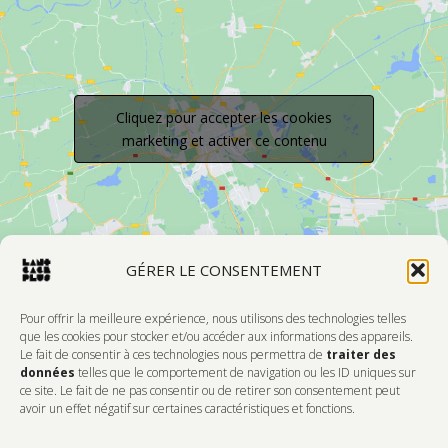
Cliquez pour accepter les cookies
marketing et activer ce contenu
GÉRER LE CONSENTEMENT
Pour offrir la meilleure expérience, nous utilisons des technologies telles
que les cookies pour stocker et/ou accéder aux informations des appareils.
Le fait de consentir à ces technologies nous permettra de
traiter des
Devenir Membre
données
telles que le comportement de navigation ou les ID uniques sur
ce site. Le fait de ne pas consentir ou de retirer son consentement peut
DONNEZ DE L'AMOUR À VOTRE CENTRE
avoir un effet négatif sur certaines caractéristiques et fonctions.
D'ARTISTES PRÉFÉRÉ!