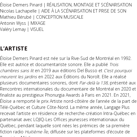
Éloïse Demers Pinard | RÉALISATION, MONTAGE ET SCÉNARISATION
Nicolas Lachapelle | AIDE À LA SCÉNARISATION ET PRISE DE SON
Mathieu Bérubé | CONCEPTION MUSICALE
Antonin Wyss | MIXAGE
Valéry Lemay | VISUEL
L’ARTISTE
Éloïse Demers Pinard est née sur la Rive-Sud de Montréal en 1992.
Elle est autrice et documentariste sonore. Elle a publié
Trois
chambres sans lit
en 2019 aux éditions Del Busso et
C’est pourquoi
meurent les jardins
en 2022 aux Éditions du Noroît. Elle a réalisé
plusieurs documentaires sonores, dont
Par-delà la 138
, présenté aux
Rencontres internationales du documentaire de Montréal en 2020 et
finaliste au prestigieux Phonurgia Awards à Paris en 2021. En 2021,
Éloïse a remporté le prix Artiste nord-côtière de l’année de la part de
Télé-Québec et Culture Côte-Nord. La même année, Langage Plus
recevait l’artiste en résidence de recherche-création Intra-Québec en
partenariat avec LOJIQ-Les Offices jeunesses internationaux du
Québec, pendant laquelle sont nées les prémices de sa première
fiction radio
Huitième Île
, diffusée sur les plateformes d’écoute de