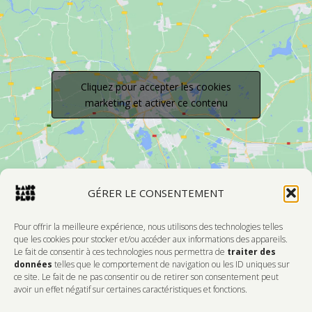
Cliquez pour accepter les cookies
marketing et activer ce contenu
GÉRER LE CONSENTEMENT
Pour offrir la meilleure expérience, nous utilisons des technologies telles
que les cookies pour stocker et/ou accéder aux informations des appareils.
Le fait de consentir à ces technologies nous permettra de
traiter des
Devenir Membre
données
telles que le comportement de navigation ou les ID uniques sur
ce site. Le fait de ne pas consentir ou de retirer son consentement peut
DONNEZ DE L'AMOUR À VOTRE CENTRE
avoir un effet négatif sur certaines caractéristiques et fonctions.
D'ARTISTES PRÉFÉRÉ!