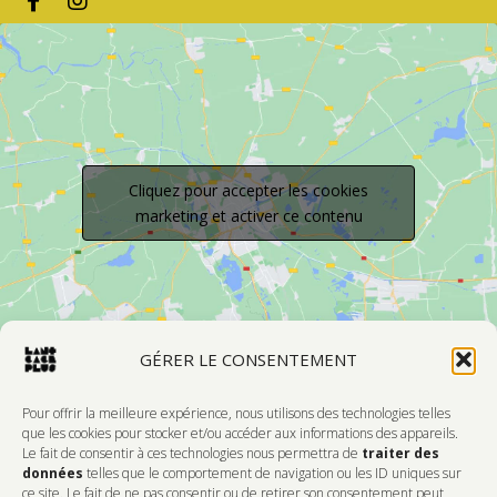
Cliquez pour accepter les cookies
marketing et activer ce contenu
GÉRER LE CONSENTEMENT
Pour offrir la meilleure expérience, nous utilisons des technologies telles
que les cookies pour stocker et/ou accéder aux informations des appareils.
Le fait de consentir à ces technologies nous permettra de
traiter des
Devenir Membre
données
telles que le comportement de navigation ou les ID uniques sur
ce site. Le fait de ne pas consentir ou de retirer son consentement peut