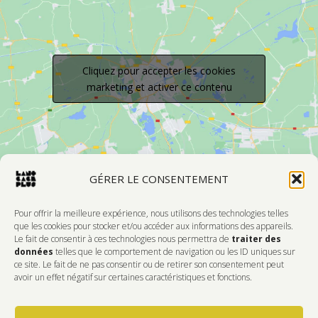
Cliquez pour accepter les cookies
marketing et activer ce contenu
GÉRER LE CONSENTEMENT
Pour offrir la meilleure expérience, nous utilisons des technologies telles
que les cookies pour stocker et/ou accéder aux informations des appareils.
Le fait de consentir à ces technologies nous permettra de
traiter des
Devenir Membre
données
telles que le comportement de navigation ou les ID uniques sur
ce site. Le fait de ne pas consentir ou de retirer son consentement peut
DONNEZ DE L'AMOUR À VOTRE CENTRE
avoir un effet négatif sur certaines caractéristiques et fonctions.
D'ARTISTES PRÉFÉRÉ!