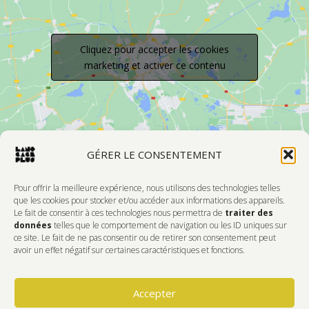
Cliquez pour accepter les cookies
marketing et activer ce contenu
GÉRER LE CONSENTEMENT
Pour offrir la meilleure expérience, nous utilisons des technologies telles
que les cookies pour stocker et/ou accéder aux informations des appareils.
Le fait de consentir à ces technologies nous permettra de
traiter des
Devenir Membre
données
telles que le comportement de navigation ou les ID uniques sur
ce site. Le fait de ne pas consentir ou de retirer son consentement peut
DONNEZ DE L'AMOUR À VOTRE CENTRE
avoir un effet négatif sur certaines caractéristiques et fonctions.
D'ARTISTES PRÉFÉRÉ!
Accepter
Faire Un Don