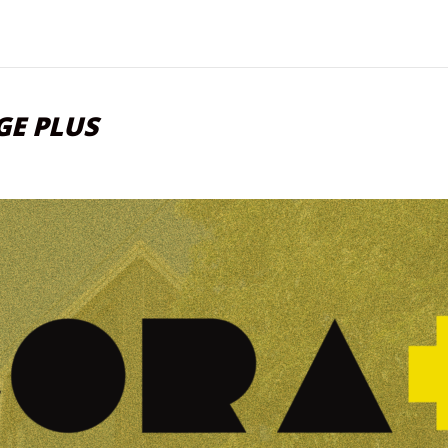
GE PLUS
P
4
U
NGAGE
S