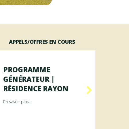
APPELS/OFFRES EN COURS
PROGRAMME
OFFR
GÉNÉRATEUR |
AGENT
RÉSIDENCE RAYON
DES 
ence ArAMiS
about Programme GÉNÉRATEUR | Résidence RAYON
En savoir plus...
En savoir p