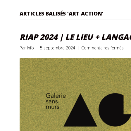
ARTICLES BALISÉS ‘ART ACTION’
RIAP 2024 | LE LIEU + LANGA
sur
Par
Info
|
5 septembre 2024
|
Commentaires fermés
RiA
202
|
LE
LIE
+
LA
PLU