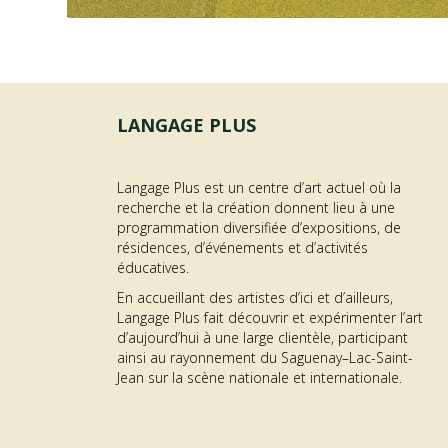
LANGAGE PLUS
Langage Plus est un centre d’art actuel où la
recherche et la création donnent lieu à une
programmation diversifiée d’expositions, de
OFFRE D’EMPLOI –
résidences, d’événements et d’activités
éducatives.
AGENT·E À L’ACCUEIL
En accueillant des artistes d’ici et d’ailleurs,
ON
DES PUBLICS
Langage Plus fait découvrir et expérimenter l’art
d’aujourd’hui à une large clientèle, participant
me GÉNÉRATEUR | Résidence RAYON
about Offre d’emploi – Agent·
En savoir plus...
ainsi au rayonnement du Saguenay–Lac-Saint-
Jean sur la scène nationale et internationale.