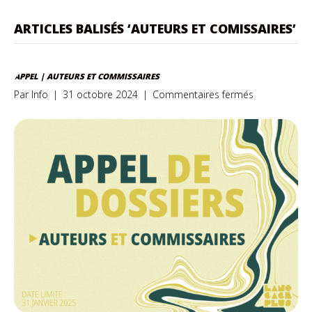
ARTICLES BALISÉS ‘AUTEURS ET COMISSAIRES’
APPEL | AUTEURS ET COMMISSAIRES
sur
Par
Info
|
31 octobre 2024
|
Commentaires fermés
APPEL
|
Auteurs
et
commissaire