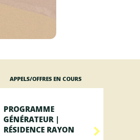
APPELS/OFFRES EN COURS
PROGRAMME
OFFR
GÉNÉRATEUR |
AGENT
RÉSIDENCE RAYON
DES 