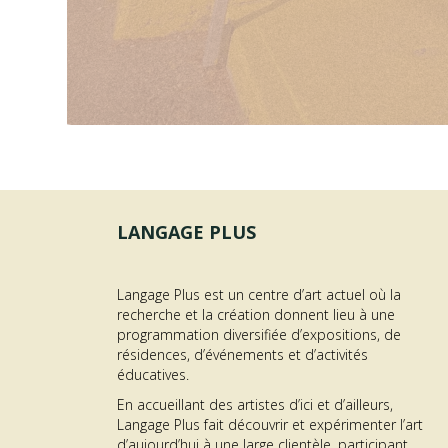
LANGAGE PLUS
Langage Plus est un centre d’art actuel où la
recherche et la création donnent lieu à une
programmation diversifiée d’expositions, de
OFFRE D’EMPLOI –
résidences, d’événements et d’activités
éducatives.
AGENT·E À L’ACCUEIL
En accueillant des artistes d’ici et d’ailleurs,
ON
DES PUBLICS
Langage Plus fait découvrir et expérimenter l’art
d’aujourd’hui à une large clientèle, participant