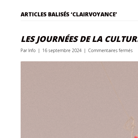
ARTICLES BALISÉS ‘CLAIRVOYANCE’
LES JOURNÉES DE LA CULTUR
su
Par
Info
|
16 septembre 2024
|
Commentaires fermés
Le
jo
de
la
cu
20
+
La
Pl