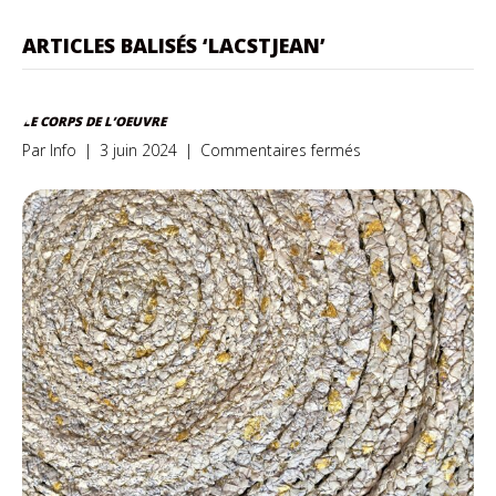
ARTICLES BALISÉS ‘LACSTJEAN’
LE CORPS DE L’OEUVRE
sur
Par
Info
|
3 juin 2024
|
Commentaires fermés
Le
corps
de
l’oeuvre