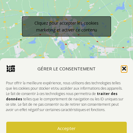
Cliquez pour accepter les cookies
marketing et activer ce contenu
GÉRER LE CONSENTEMENT
Pour offrir la meilleure expérience, nous utilisons des technologies telles
que les cookies pour stocker et/ou accéder aux informations des appareils.
Le fait de consentir à ces technologies nous permettra de
traiter des
Devenir Membre
données
telles que le comportement de navigation ou les ID uniques sur
ce site. Le fait de ne pas consentir ou de retirer son consentement peut
DONNEZ DE L'AMOUR À VOTRE CENTRE
avoir un effet négatif sur certaines caractéristiques et fonctions.
D'ARTISTES PRÉFÉRÉ!
Accepter
Faire Un Don