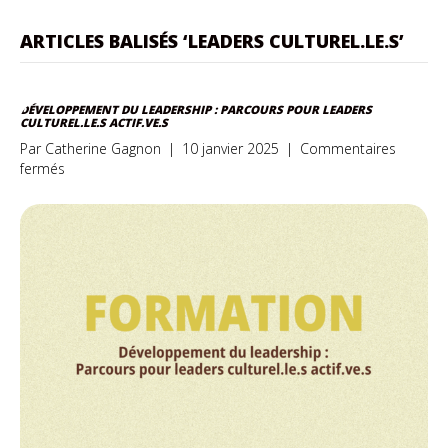
ARTICLES BALISÉS ‘LEADERS CULTUREL.LE.S’
DÉVELOPPEMENT DU LEADERSHIP : PARCOURS POUR LEADERS
CULTUREL.LE.S ACTIF.VE.S
Par
Catherine Gagnon
|
10 janvier 2025
|
Commentaires
sur
fermés
Développement
du
leadership
:
Parcours
pour
leaders
culturel.le.s
actif.ve.s