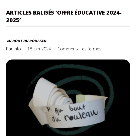
ARTICLES BALISÉS ‘OFFRE ÉDUCATIVE 2024-
2025’
AU BOUT DU ROULEAU
sur
Par
Info
|
18 juin 2024
|
Commentaires fermés
Au
bout
du
rouleau