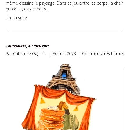
même dessine le paysage. Dans ce jeu entre les corps, la chair
et l’objet, est-ce nous…
Lire la suite
FAUSSAIRES, À L’OEUVRE!
sur
Par
Catherine Gagnon
|
30 mai 2023
|
Commentaires fermés
Fau
à
l’o