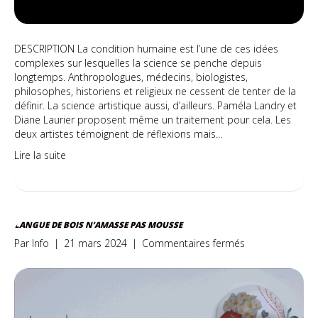
DESCRIPTION La condition humaine est l’une de ces idées
complexes sur lesquelles la science se penche depuis
longtemps. Anthropologues, médecins, biologistes,
philosophes, historiens et religieux ne cessent de tenter de la
définir. La science artistique aussi, d’ailleurs. Paméla Landry et
Diane Laurier proposent même un traitement pour cela. Les
deux artistes témoignent de réflexions mais…
Lire la suite
LANGUE DE BOIS N’AMASSE PAS MOUSSE
sur
Par
Info
|
21 mars 2024
|
Commentaires fermés
Langue
de
bois
n’amasse
pas