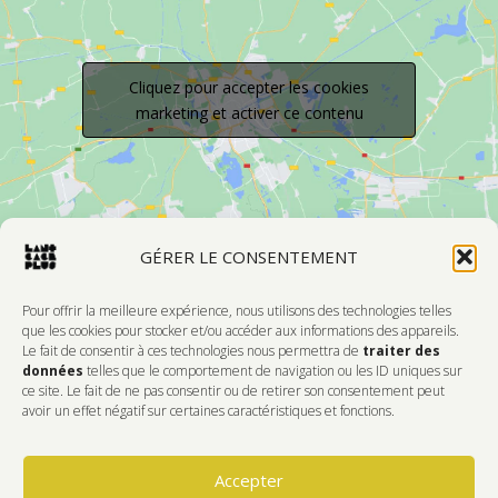
Cliquez pour accepter les cookies
marketing et activer ce contenu
GÉRER LE CONSENTEMENT
Pour offrir la meilleure expérience, nous utilisons des technologies telles
que les cookies pour stocker et/ou accéder aux informations des appareils.
Le fait de consentir à ces technologies nous permettra de
traiter des
Devenir Membre
données
telles que le comportement de navigation ou les ID uniques sur
ce site. Le fait de ne pas consentir ou de retirer son consentement peut
DONNEZ DE L'AMOUR À VOTRE CENTRE
avoir un effet négatif sur certaines caractéristiques et fonctions.
D'ARTISTES PRÉFÉRÉ!
Accepter
Faire Un Don