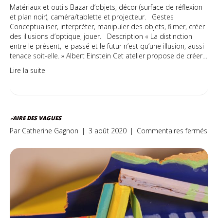
Matériaux et outils Bazar d’objets, décor (surface de réflexion
et plan noir), caméra/tablette et projecteur. Gestes
Conceptualiser, interpréter, manipuler des objets, filmer, créer
des illusions d’optique, jouer. Description « La distinction
entre le présent, le passé et le futur n’est qu’une illusion, aussi
tenace soit-elle. » Albert Einstein Cet atelier propose de créer…
Lire la suite
FAIRE DES VAGUES
sur
Par
Catherine Gagnon
|
3 août 2020
|
Commentaires fermés
Fai
de
vag