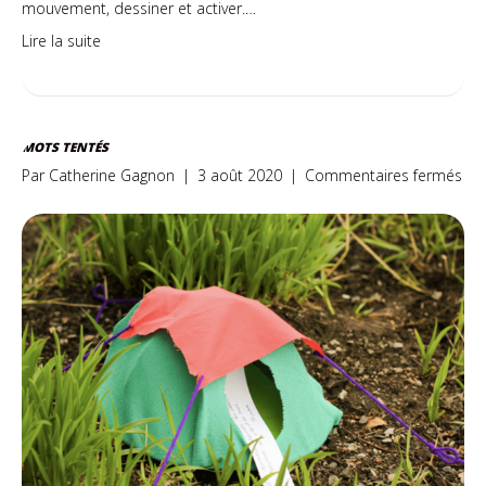
mouvement, dessiner et activer.…
Lire la suite
MOTS TENTÉS
sur
Par
Catherine Gagnon
|
3 août 2020
|
Commentaires fermés
Mo
ten