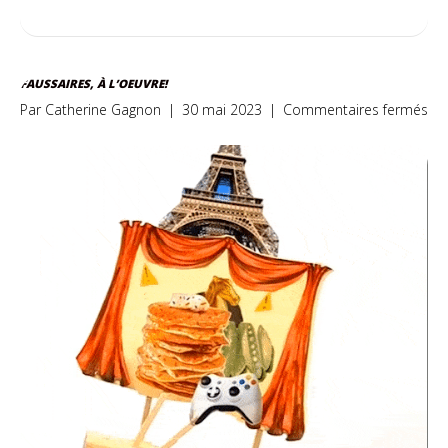
FAUSSAIRES, À L’OEUVRE!
sur
Par
Catherine Gagnon
|
30 mai 2023
|
Commentaires fermés
Fau
à
l’o