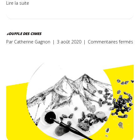
Lire la suite
SOUFFLE DES CIMES
sur
Par
Catherine Gagnon
|
3 août 2020
|
Commentaires fermés
Sou
de
cim