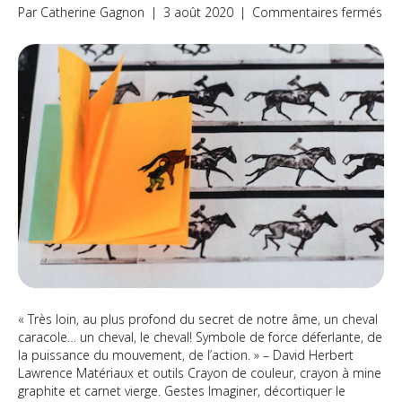
sur
Par
Catherine Gagnon
|
3 août 2020
|
Commentaires fermés
La
gig
du
Tro
« Très loin, au plus profond du secret de notre âme, un cheval
caracole… un cheval, le cheval! Symbole de force déferlante, de
la puissance du mouvement, de l’action. » – David Herbert
Lawrence Matériaux et outils Crayon de couleur, crayon à mine
graphite et carnet vierge. Gestes Imaginer, décortiquer le