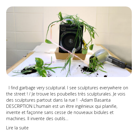
Les
formes
de
l’avenir
I find garbage very sculptural. I see sculptures everywhere on
the street ! / Je trouve les poubelles très sculpturales. Je vois
des sculptures partout dans la rue ! -Adam Basanta
DESCRIPTION L’humain est un être ingénieux qui planifie,
invente et façonne sans cesse de nouveaux bidules et
machines. Il invente des outils…
Lire la suite