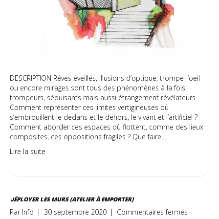
DESCRIPTION Rêves éveillés, illusions d’optique, trompe-l’oeil
ou encore mirages sont tous des phénomènes à la fois
trompeurs, séduisants mais aussi étrangement révélateurs.
Comment représenter ces limites vertigineuses où
s’embrouillent le dedans et le dehors, le vivant et l’artificiel ?
Comment aborder ces espaces où flottent, comme des lieux
composites, ces oppositions fragiles ? Que faire…
Lire la suite
DÉPLOYER LES MURS (ATELIER À EMPORTER)
sur
Par
Info
|
30 septembre 2020
|
Commentaires fermés