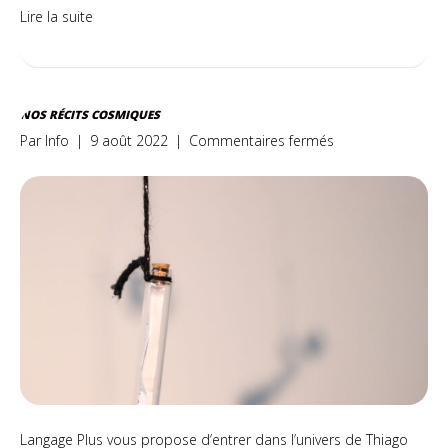
Lire la suite
NOS RÉCITS COSMIQUES
sur
Par
Info
|
9 août 2022
|
Commentaires fermés
Nos
récits
cosmiques
Langage Plus vous propose d’entrer dans l’univers de Thiago