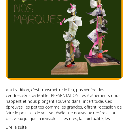
«La tradition, c’est transmettre le feu, pas vénérer les
cendres.»Gustav Mahler PRÉSENTATION Les événements nous
happent et nous plongent souvent dans l’incertitude. Ces
épreuves, les petites comme les grandes, offrent l’occasion de
faire le point et de voir se révéler de nouveaux repères… ou
des vieux jusque là invisibles ! Les rites, la spiritualité, les…
Lire la suite