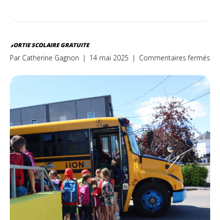
SORTIE SCOLAIRE GRATUITE
sur
Par
Catherine Gagnon
|
14 mai 2025
|
Commentaires fermés
SO
SC
GR