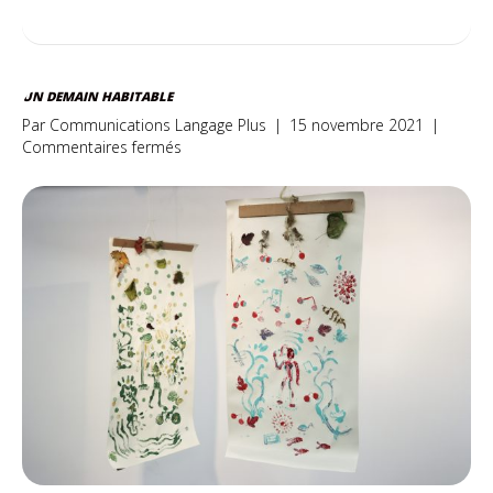
UN DEMAIN HABITABLE
Par
Communications Langage Plus
|
15 novembre 2021
|
sur
Commentaires fermés
Un
demain
habitable