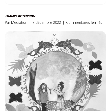
CHAMPS DE TENSION
sur
Par
Mediation
|
7 décembre 2022
|
Commentaires fermés
Cham
de
tensi