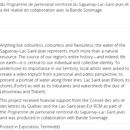
du
Programme de partenariat territorial du Saguenay–Lac-Saint-Jean,
et
a été réalisé en collaboration avec la Bande Sonimage.
Anything but odourless, colourless and flavourless, the water of the
Saguenay–Lac-Saint-Jean represents much more than a natural
resource. The source of our region’s entire history—and indeed, life
on earth—it is central to our individual and collective identity. To
underscore its importance in our territory, local artists were asked to
create a video triptych from a personal and pœtic perspective, to
present a portrait of water along three lines: Lac Saint-Jean (Fillion), its
shores (Fortin) as well as its tributaries and watersheds (the duo of
Létourneau and Thibert).
This project received financial support from the Conseil des arts et
des lettres du Québec and the Lac-Saint-Jean-Est RCM as part of
the
Programme de partenariat territorial du Saguenay–Lac-Saint-Jean
,
and was produced in collaboration with Bande Sonimage.
Posted in
Exposition
,
Terminé(e)