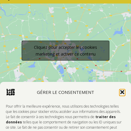
Cliquez pour accepter les cookies
marketing et activer ce contenu
GÉRER LE CONSENTEMENT
Pour offrir la meilleure expérience, nous utilisons des technologies telles
que les cookies pour stocker et/ou accéder aux informations des appareils.
Le fait de consentir à ces technologies nous permettra de
traiter des
Devenir Membre
données
telles que le comportement de navigation ou les ID uniques sur
ce site. Le fait de ne pas consentir ou de retirer son consentement peut