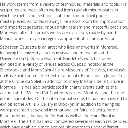
His work stems from a variety of techniques, materials and tools. His
sculptures are most often worked from rigid aluminum plates in
which he meticulously shapes sublime trompe-l’oeil paper
masterpieces. As for his drawings, he allows room for improvisation
and imperfect gestures, imbued with realism and masterful precision.
Moreover, all of the artist’s works are exclusively made by hand.
Manual work is truly an integral component of his artistic vision.
Sebastien Gaudette is an artist who lives and works in Montreal,
following his university studies in visual and media arts at the
Université du Québec à Montréal. Gaudette’s work has been
exhibited in a variety of venues across Quebec, notably at the
Sherbrooke and Mont-Saint-Hilaire Museums of Fine Arts, the Musée
du Bas-Saint-Laurent, the Centre National d’Exposition in Jonquière,
at the Cirque du Soleil, in addition to many Maisons de la Culture in
Montreal. He has also participated in charity events such as the
auction at the Musée d’Art Contemporain de Montréal and the one
in the Laurentides. On the international scene, he has been invited to
exhibit at the ArtHelix Gallery in Brooklyn, in addition to having his
work presented at several international art fairs, including Art on
Paper in Miami, the Seattle Art Fair as well as the Foire Plural in
Montreal. The artist has also completed several research residencies,
which have enabled him to explore his approach under different