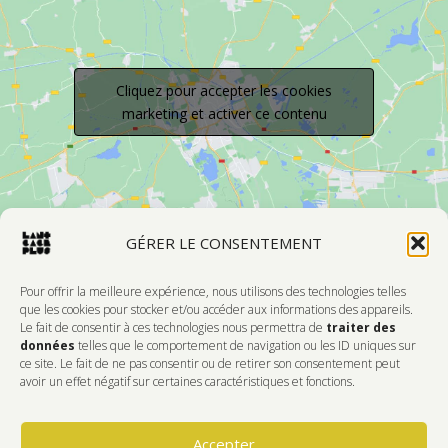
Cliquez pour accepter les cookies
marketing et activer ce contenu
GÉRER LE CONSENTEMENT
Pour offrir la meilleure expérience, nous utilisons des technologies telles
que les cookies pour stocker et/ou accéder aux informations des appareils.
Le fait de consentir à ces technologies nous permettra de
traiter des
Devenir Membre
données
telles que le comportement de navigation ou les ID uniques sur
ce site. Le fait de ne pas consentir ou de retirer son consentement peut
DONNEZ DE L'AMOUR À VOTRE CENTRE
avoir un effet négatif sur certaines caractéristiques et fonctions.
D'ARTISTES PRÉFÉRÉ!
Accepter
Faire Un Don