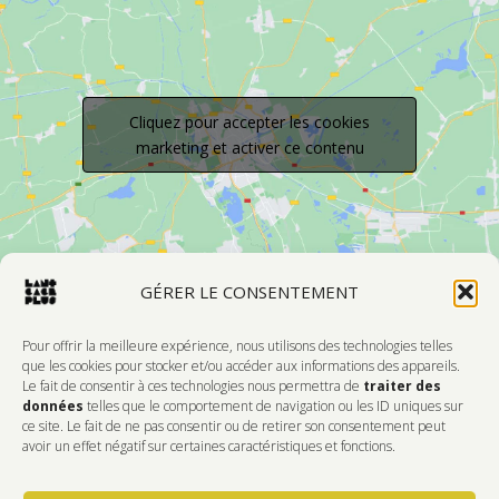
Cliquez pour accepter les cookies
marketing et activer ce contenu
GÉRER LE CONSENTEMENT
Pour offrir la meilleure expérience, nous utilisons des technologies telles
que les cookies pour stocker et/ou accéder aux informations des appareils.
Le fait de consentir à ces technologies nous permettra de
traiter des
Devenir Membre
données
telles que le comportement de navigation ou les ID uniques sur
ce site. Le fait de ne pas consentir ou de retirer son consentement peut
DONNEZ DE L'AMOUR À VOTRE CENTRE
avoir un effet négatif sur certaines caractéristiques et fonctions.
D'ARTISTES PRÉFÉRÉ!