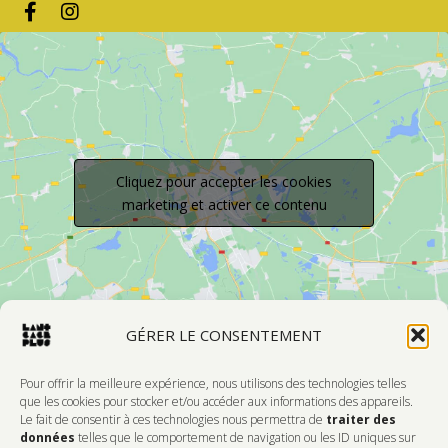
Cliquez pour accepter les cookies
marketing et activer ce contenu
GÉRER LE CONSENTEMENT
Pour offrir la meilleure expérience, nous utilisons des technologies telles
que les cookies pour stocker et/ou accéder aux informations des appareils.
Le fait de consentir à ces technologies nous permettra de
traiter des
Devenir Membre
données
telles que le comportement de navigation ou les ID uniques sur