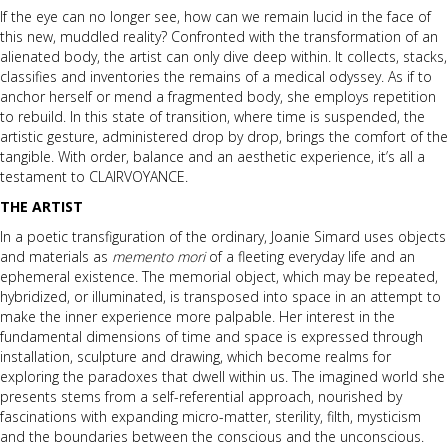
If the eye can no longer see, how can we remain lucid in the face of
this new, muddled reality? Confronted with the transformation of an
alienated body, the artist can only dive deep within. It collects, stacks,
classifies and inventories the remains of a medical odyssey. As if to
anchor herself or mend a fragmented body, she employs repetition
to rebuild. In this state of transition, where time is suspended, the
artistic gesture, administered drop by drop, brings the comfort of the
tangible. With order, balance and an aesthetic experience, it’s all a
testament to CLAIRVOYANCE.
THE ARTIST
In a poetic transfiguration of the ordinary, Joanie Simard uses objects
and materials as
memento mori
of a fleeting everyday life and an
ephemeral existence. The memorial object, which may be repeated,
hybridized, or illuminated, is transposed into space in an attempt to
make the inner experience more palpable. Her interest in the
fundamental dimensions of time and space is expressed through
installation, sculpture and drawing, which become realms for
exploring the paradoxes that dwell within us. The imagined world she
presents stems from a self-referential approach, nourished by
fascinations with expanding micro-matter, sterility, filth, mysticism
and the boundaries between the conscious and the unconscious.