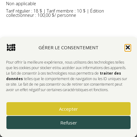
Non applicable
Tarif régulier : 18 $ | Tarif membre : 10 $ | Édition
collectionneur : 100,00 $/ personne
GÉRER LE CONSENTEMENT
Pour offrir la meilleure expérience, nous utilisons des technologies telles
que les cookies pour stocker et/ou accéder aux informations des appareils.
Le fait de consentir à ces technologies nous permettra de
traiter des
données
telles que le comportement de navigation ou les ID uniques sur
ce site. Le fait de ne pas consentir ou de retirer son consentement peut
avoir un effet négatif sur certaines caractéristiques et fonctions.
Accepter
Refuser