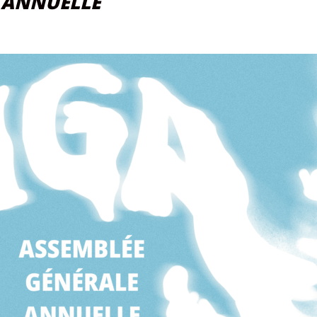
 ANNUELLE
r
A
Assemblée
nérale
nuelle