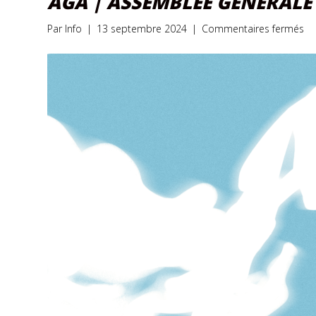
AGA | ASSEMBLÉE GÉNÉRALE
su
Par
Info
|
13 septembre 2024
|
Commentaires fermés
AG
| 
gé
an