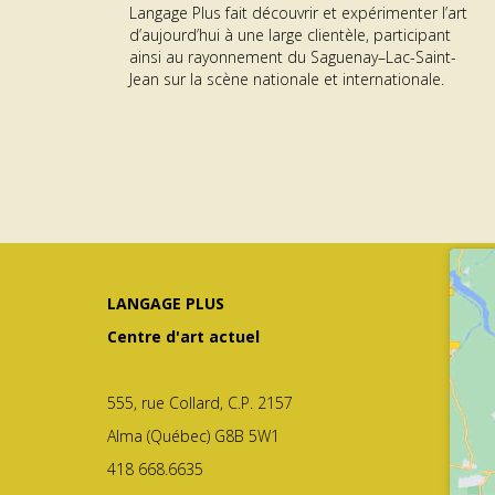
ON
DES PUBLICS
Langage Plus fait découvrir et expérimenter l’art
d’aujourd’hui à une large clientèle, participant
me GÉNÉRATEUR | Résidence RAYON
about Offre d’emploi – Agent·
En savoir plus...
ainsi au rayonnement du Saguenay–Lac-Saint-
Jean sur la scène nationale et internationale.
LANGAGE PLUS
Centre d'art actuel
555, rue Collard, C.P. 2157
Alma (Québec) G8B 5W1
418 668.6635