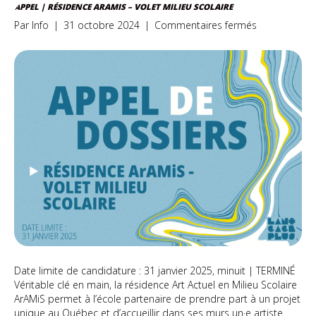
APPEL | RÉSIDENCE ARAMIS – VOLET MILIEU SCOLAIRE
sur
Par
Info
|
31 octobre 2024
|
Commentaires fermés
APPEL
|
Résidence
ArAMiS
–
Volet
milieu
scolaire
Date limite de candidature : 31 janvier 2025, minuit | TERMINÉ
Véritable clé en main, la résidence Art Actuel en Milieu Scolaire
ArAMiS permet à l’école partenaire de prendre part à un projet
unique au Québec et d’accueillir dans ses murs un·e artiste