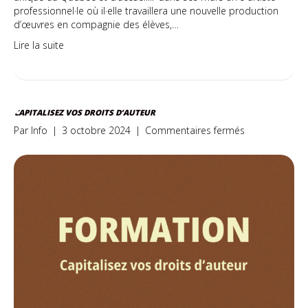
professionnel·le où il·elle travaillera une nouvelle production
d’œuvres en compagnie des élèves,…
Lire la suite
CAPITALISEZ VOS DROITS D’AUTEUR
sur
Par
Info
|
3 octobre 2024
|
Commentaires fermés
Capitalisez
vos
droits
d’auteur