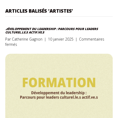
ARTICLES BALISÉS ‘ARTISTES’
DÉVELOPPEMENT DU LEADERSHIP : PARCOURS POUR LEADERS
CULTUREL.LE.S ACTIF.VE.S
Par
Catherine Gagnon
|
10 janvier 2025
|
Commentaires
sur
fermés
Développement
du
leadership
:
Parcours
pour
leaders
culturel.le.s
actif.ve.s