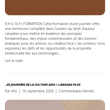
9 H à 16 H. FORMATION Cette formation d’une journée offre
une immersion complète dans l’univers du droit d’auteur
canadien pour mettre en évidence des principes
fondamentaux, des enjeux contemporains et des bonnes
pratiques pour les artistes ou créateur.trice.s de contenu. Vous
exporerez les défis et les opportunités de la propriété
intellectuelle liés aux technologies…
Lire la suite
LES JOURNÉES DE LA CULTURE 2024 + LANGAGE PLUS
sur
Par
Info
|
16 septembre 2024
|
Commentaires fermés
Les
journées
de