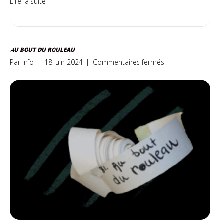
Lire la suite
AU BOUT DU ROULEAU
sur
Par
Info
|
18 juin 2024
|
Commentaires fermés
Au
bout
du
rouleau