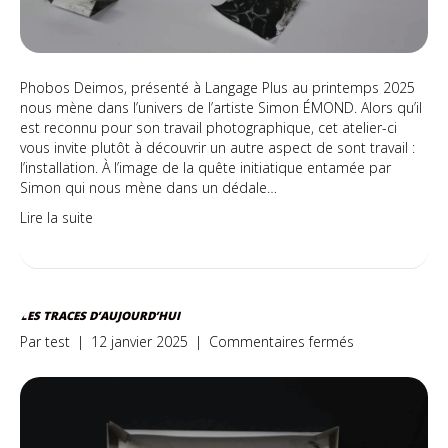
Phobos Deimos, présenté à Langage Plus au printemps 2025
nous mène dans l’univers de l’artiste Simon ÉMOND. Alors qu’il
est reconnu pour son travail photographique, cet atelier-ci
vous invite plutôt à découvrir un autre aspect de sont travail :
l’installation. À l’image de la quête initiatique entamée par
Simon qui nous mène dans un dédale…
Lire la suite
LES TRACES D’AUJOURD’HUI
sur
Par
test
|
12 janvier 2025
|
Commentaires fermés
Les
traces
d’aujourd’hui