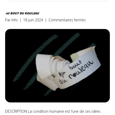
AU BOUT DU ROULEAU
sur
Par
Info
|
18 juin 2024
|
Commentaires fermés
Au
bout
du
rouleau
DESCRIPTION La condition humaine est l’une de ces idées