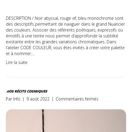
DESCRIPTION / Noir abyssal, rouge vif, bleu monochrome sont
des descriptifs permettant de naviguer dans le grand Nuancier
des couleurs. Associer des référents poétiques, expressifs ou
émotifs à une teinte nous permet d’approfondir la subtilité
existante entre les grandes variations chromatiques. Dans
l’atelier CODE COULEUR, vous êtes invités à créer votre palette
et à nommer…
Lire la suite
NOS RÉCITS COSMIQUES
sur
Par
Info
|
9 août 2022
|
Commentaires fermés
Nos
récits
cosmiques