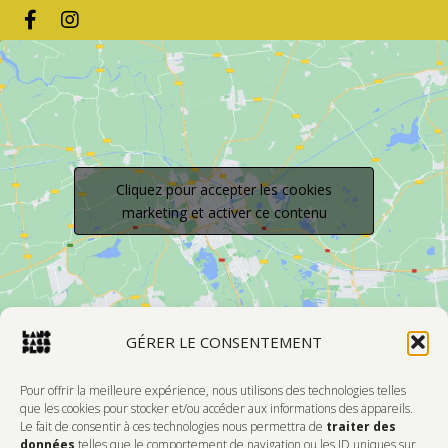
Cliquez pour accepter les cookies
marketing et activer ce contenu
GÉRER LE CONSENTEMENT
Pour offrir la meilleure expérience, nous utilisons des technologies telles
que les cookies pour stocker et/ou accéder aux informations des appareils.
Le fait de consentir à ces technologies nous permettra de
traiter des
Devenir Membre
données
telles que le comportement de navigation ou les ID uniques sur