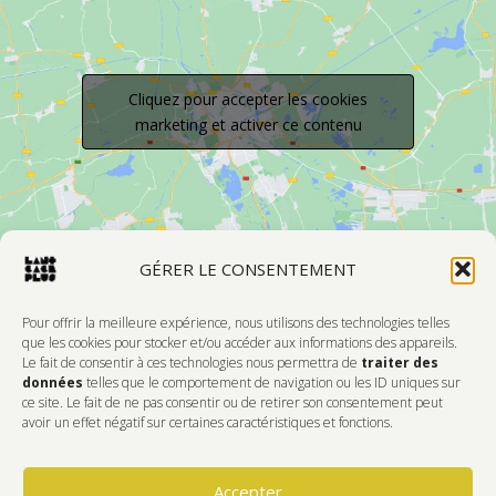
Cliquez pour accepter les cookies
marketing et activer ce contenu
GÉRER LE CONSENTEMENT
Pour offrir la meilleure expérience, nous utilisons des technologies telles
que les cookies pour stocker et/ou accéder aux informations des appareils.
Le fait de consentir à ces technologies nous permettra de
traiter des
Devenir Membre
données
telles que le comportement de navigation ou les ID uniques sur
ce site. Le fait de ne pas consentir ou de retirer son consentement peut
DONNEZ DE L'AMOUR À VOTRE CENTRE
avoir un effet négatif sur certaines caractéristiques et fonctions.
D'ARTISTES PRÉFÉRÉ!
Accepter
Faire Un Don