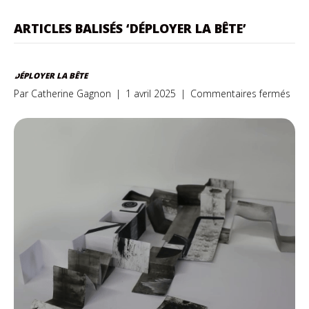
ARTICLES BALISÉS ‘DÉPLOYER LA BÊTE’
DÉPLOYER LA BÊTE
sur
Par
Catherine Gagnon
|
1 avril 2025
|
Commentaires fermés
Dép
la
bêt