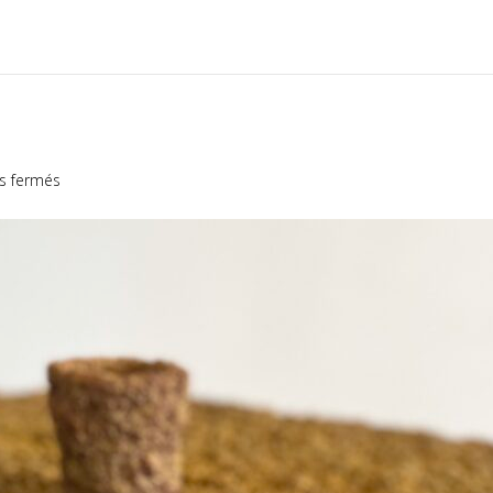
sur
s fermés
Amulettes
comestibles