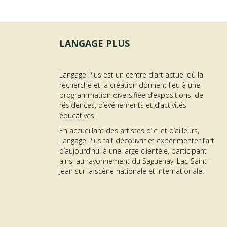
LANGAGE PLUS
Langage Plus est un centre d’art actuel où la
recherche et la création donnent lieu à une
programmation diversifiée d’expositions, de
OFFRE D’EMPLOI –
résidences, d’événements et d’activités
éducatives.
AGENT·E À L’ACCUEIL
En accueillant des artistes d’ici et d’ailleurs,
ON
DES PUBLICS
Langage Plus fait découvrir et expérimenter l’art
d’aujourd’hui à une large clientèle, participant
me GÉNÉRATEUR | Résidence RAYON
about Offre d’emploi – Agent·
En savoir plus...
ainsi au rayonnement du Saguenay–Lac-Saint-
Jean sur la scène nationale et internationale.