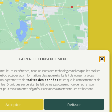
GÉRER LE CONSENTEMENT
a meilleure expérience, nous utilisons des technologies telles que les cookies
Faire Un Don
et/ou accéder aux informations des appareils. Le fait de consentir à ces
s nous permettra de
traiter des données
telles que le comportement de
FÉRÉ!
 les ID uniques sur ce site. Le fait de ne pas consentir ou de retirer son
peut avoir un effet négatif sur certaines caractéristiques et fonctions.
Accepter
Refuser