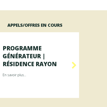
APPELS/OFFRES EN COURS
PROGRAMME
OFFR
GÉNÉRATEUR |
AGENT
RÉSIDENCE RAYON
DES 
ence ArAMiS
about Programme GÉNÉRATEUR | Résidence RAYON
En savoir plus...
En savoir p