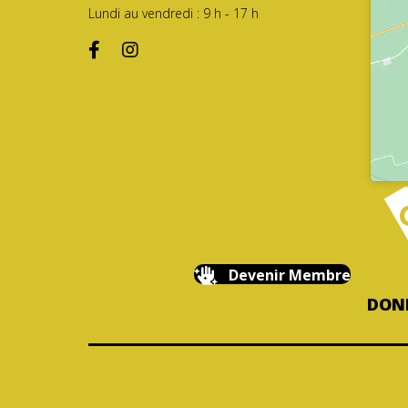
Lundi au vendredi : 9 h - 17 h
Devenir Membre
DONN