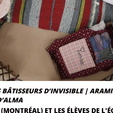
S BÂTISSEURS D’INVISIBLE | ARAMI
D’ALMA
 (MONTRÉAL) ET LES ÉLÈVES DE L'