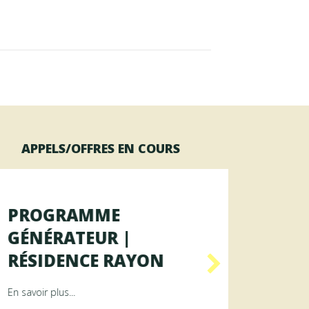
APPELS/OFFRES EN COURS
PROGRAMME
OFFR
GÉNÉRATEUR |
AGENT
RÉSIDENCE RAYON
DES 
ence ArAMiS
about Programme GÉNÉRATEUR | Résidence RAYON
En savoir plus...
En savoir p