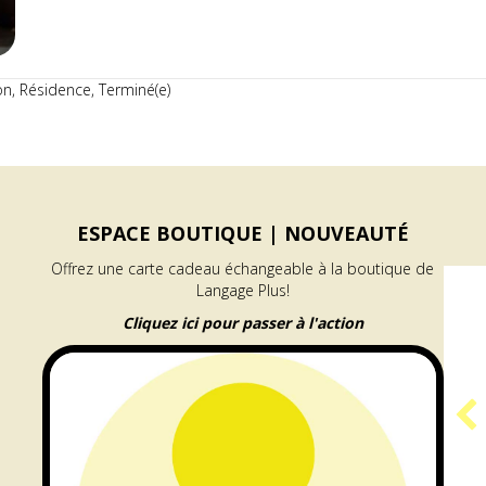
on
,
Résidence
,
Terminé(e)
ESPACE BOUTIQUE |
NOUVEAUTÉ
Offrez une carte cadeau échangeable à la boutique de
Langage Plus!
Cliquez ici pour passer à l'action
PROGRAMME
GÉNÉRATEUR |
RÉSIDENCE ARAMIS
e à l’accueil des publics
about Programme GÉNÉRATEUR | Résid
En savoir plus...