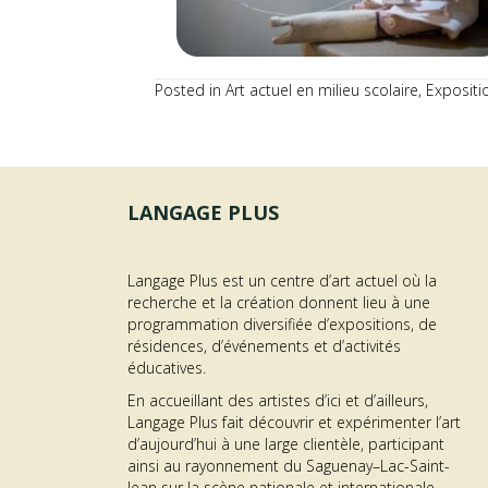
Posted in
Art actuel en milieu scolaire
,
Expositi
LANGAGE PLUS
Langage Plus est un centre d’art actuel où la
recherche et la création donnent lieu à une
programmation diversifiée d’expositions, de
OFFRE D’EMPLOI –
résidences, d’événements et d’activités
éducatives.
AGENT·E À L’ACCUEIL
En accueillant des artistes d’ici et d’ailleurs,
ON
DES PUBLICS
Langage Plus fait découvrir et expérimenter l’art
d’aujourd’hui à une large clientèle, participant
me GÉNÉRATEUR | Résidence RAYON
about Offre d’emploi – Agent·
En savoir plus...
ainsi au rayonnement du Saguenay–Lac-Saint-
Jean sur la scène nationale et internationale.