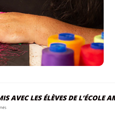
MIS AVEC LES ÉLÈVES DE L’ÉCOLE
sur
rmés
Diffuseurs