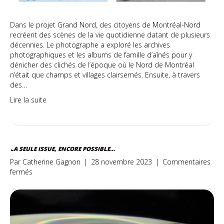
Dans le projet Grand Nord, des citoyens de Montréal-Nord
recréent des scènes de la vie quotidienne datant de plusieurs
décennies. Le photographe a exploré les archives
photographiques et les albums de famille d’aînés pour y
dénicher des clichés de l’époque où le Nord de Montréal
n’était que champs et villages clairsemés. Ensuite, à travers
des…
Lire la suite
LA SEULE ISSUE, ENCORE POSSIBLE…
Par
Catherine Gagnon
|
28 novembre 2023
|
Commentaires
sur
fermés
La
seule
issue,
encore
possible…