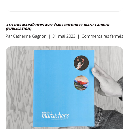
ATELIERS MARAÎCHERS AVEC ÉMILI DUFOUR ET DIANE LAURIER
(PUBLICATION)
sur
Par
Catherine Gagnon
|
31 mai 2023
|
Commentaires fermés
Ate
ma
av
Émi
DU
et
Di
LA
(pu