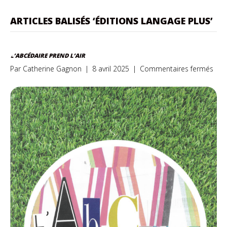
ARTICLES BALISÉS ‘ÉDITIONS LANGAGE PLUS’
L’ABCÉDAIRE PREND L’AIR
sur
Par
Catherine Gagnon
|
8 avril 2025
|
Commentaires fermés
L’AB
pre
l’air