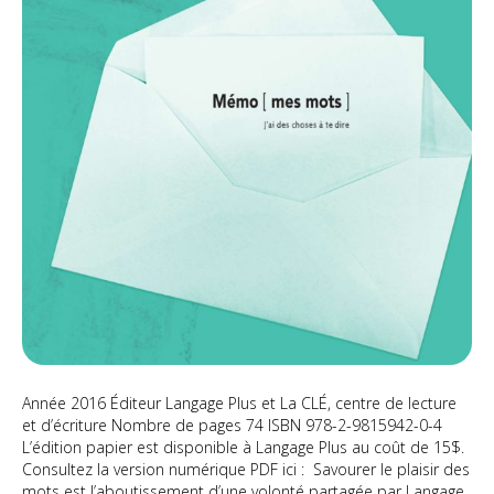
choses
à
te
dire
Année 2016 Éditeur Langage Plus et La CLÉ, centre de lecture
et d’écriture Nombre de pages 74 ISBN 978-2-9815942-0-4
L’édition papier est disponible à Langage Plus au coût de 15$.
Consultez la version numérique PDF ici : Savourer le plaisir des
mots est l’aboutissement d’une volonté partagée par Langage