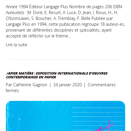
Année 1994 Éditeur Langage Plus Nombre de pages 206 ISBN
Auteur(e)s : M. Doré, E. Recurt, A. Luce, D. Jean, I. Rioux, H., H.
O’bomsawin, S. Boucher, A. Tremblay, F. Belle Publiée par
Langage Plus en 1994, cette publication regroupe 18 auteur-es,
provenant de différentes disciplines et spécialités, ayant
accepté de réfléchir sur le thème…
Lire la suite
PAPIER MATIÈRE : EXPOSITION INTERNATIONALE D’OEUVRES
CONTEMPORAINES EN PAPIER
Par
Catherine Gagnon
|
24 janvier 2020
|
Commentaires
sur
fermés
Papier
matière
:
exposition
internationale
d’oeuvres