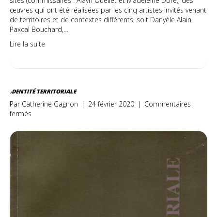
sites (commissaires : Alayn Ouellet et Madeleine Doré), des
œuvres qui ont été réalisées par les cinq artistes invités venant
de territoires et de contextes différents, soit Danyèle Alain,
Paxcal Bouchard,…
Lire la suite
IDENTITÉ TERRITORIALE
Par
Catherine Gagnon
|
24 février 2020
|
Commentaires
sur
fermés
Identité
territoriale