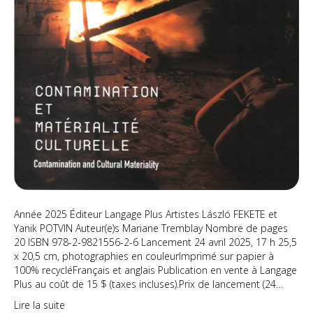
Année 2025 Éditeur Langage Plus Artistes László FEKETE et
Yanik POTVIN Auteur(e)s Mariane Tremblay Nombre de pages
20 ISBN 978-2-9821556-2-6 Lancement 24 avril 2025, 17 h 25,5
x 20,5 cm, photographies en couleurImprimé sur papier à
100% recycléFrançais et anglais Publication en vente à Langage
Plus au coût de 15 $ (taxes incluses).Prix de lancement (24…
Lire la suite