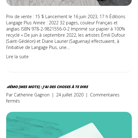
Prix de vente : 15 $ Lancement le 16 juin 2023, 17 h Éditions
Langage Plus Année : 2022 32 pages, couleur Français et
anglais ISBN 978-2-9821556-0-2 Imprimé sur papier à 100%
recyclé « De juin à septembre 2022, les artistes Émili Dufour
(Saint-Gédéon) et Diane Laurier (Saguenay) effectuaient, à
l’initiative de Langage Plus, une…
Lire la suite
MÉMO [MES MOTS] : J’AI DES CHOSES À TE DIRE
Par
Catherine Gagnon
|
24 juillet 2020
|
Commentaires
sur
fermés
Mémo
[mes
mots]
:
J’ai
des