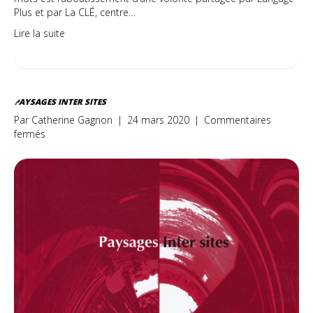
Plus et par La CLÉ, centre…
Lire la suite
PAYSAGES INTER SITES
Par
Catherine Gagnon
|
24 mars 2020
|
Commentaires
sur
fermés
Paysages
Inter
sites