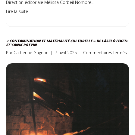
Direction éditoriale Mélissa Corbeil Nombre…
Lire la suite
« CONTAMINATION ET MATÉRIALITÉ CULTURELLE » DE LÁSZLÓ FEKETE
ET YANIK POTVIN
sur
Par
Catherine Gagnon
|
7 avril 2025
|
Commentaires fermés
«
Con
et
maté
cult
»
de
Lász
et
Yani
POT