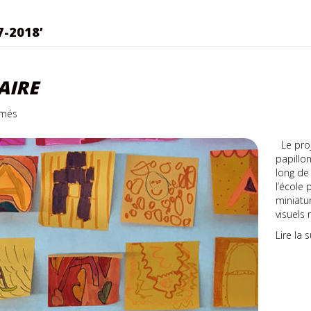
-2018’
AIRE
sur
rmés
Art
actuel
Le proj
en
papillo
milieu
long de 
scolaire
l’école
miniatur
visuels 
Lire la s