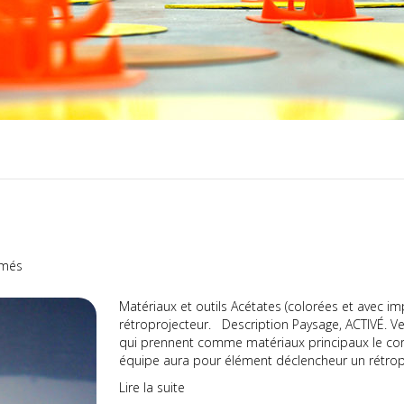
sur
rmés
Activer
le
Matériaux et outils Acétates (colorées et avec i
paysage
rétroprojecteur. Description Paysage, ACTIVÉ. 
qui prennent comme matériaux principaux le corps
équipe aura pour élément déclencheur un rétrop
Lire la suite