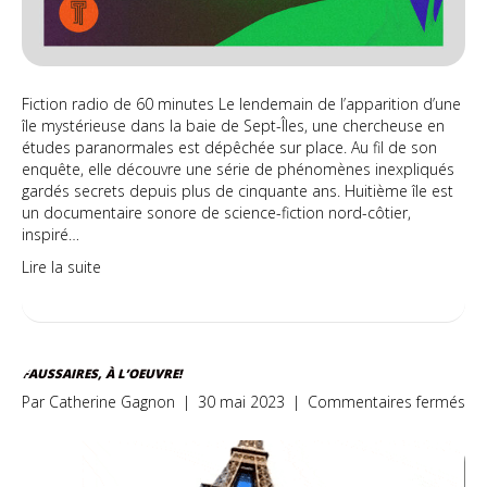
Fiction radio de 60 minutes Le lendemain de l’apparition d’une
île mystérieuse dans la baie de Sept-Îles, une chercheuse en
études paranormales est dépêchée sur place. Au fil de son
enquête, elle découvre une série de phénomènes inexpliqués
gardés secrets depuis plus de cinquante ans. Huitième île est
un documentaire sonore de science-fiction nord-côtier,
inspiré…
Lire la suite
FAUSSAIRES, À L’OEUVRE!
sur
Par
Catherine Gagnon
|
30 mai 2023
|
Commentaires fermés
Fau
à
l’o