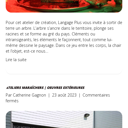
Pour cet atelier de création, Langage Plus vous invite à sortir de
terre un arbre. L’arbre s’ancre dans le territoire, plonge ses
racines et se forme au gré du pays. Cléments ou
intransigeants, les éléments le façonnent, tout comme lui-
même dessine le paysage. Dans ce jeu entre les corps, la chair
et l’objet, est-ce nous…
Lire la suite
ATELIERS MARAÎCHERS | OEUVRES EXTÉRIEURES
Par
Catherine Gagnon
|
23 août 2023
|
Commentaires
sur
fermés
Ateliers
maraîchers
|
Oeuvres