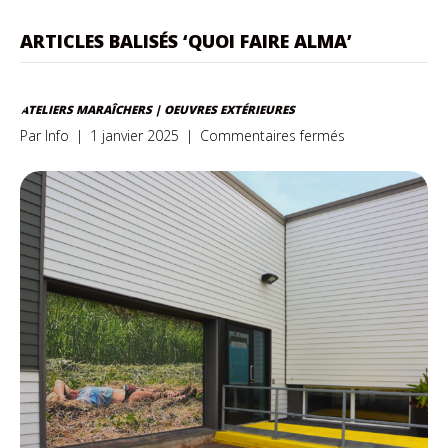
ARTICLES BALISÉS ‘QUOI FAIRE ALMA’
ATELIERS MARAÎCHERS | OEUVRES EXTÉRIEURES
sur
Par
Info
|
1 janvier 2025
|
Commentaires fermés
Ateliers
maraîchers
|
Oeuvres
extérieures