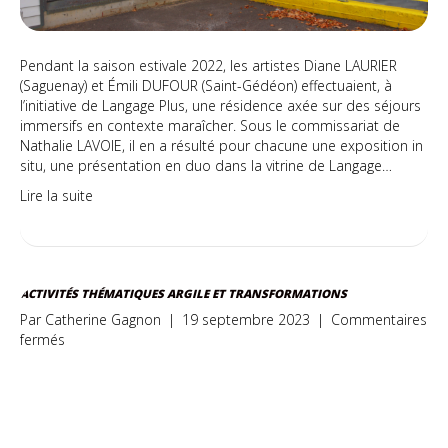
Pendant la saison estivale 2022, les artistes Diane LAURIER
(Saguenay) et Émili DUFOUR (Saint-Gédéon) effectuaient, à
l’initiative de Langage Plus, une résidence axée sur des séjours
immersifs en contexte maraîcher. Sous le commissariat de
Nathalie LAVOIE, il en a résulté pour chacune une exposition in
situ, une présentation en duo dans la vitrine de Langage…
Lire la suite
ACTIVITÉS THÉMATIQUES ARGILE ET TRANSFORMATIONS
Par
Catherine Gagnon
|
19 septembre 2023
|
Commentaires
sur
fermés
Activités
thématiques
ARGILE
ET
TRANSFORMATIONS