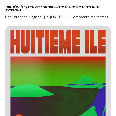
HUITIÈME ÎLE | OEUVRE SONORE DIFFUSÉE SUR POSTE D’ÉCOUTE
EXTÉRIEUR
sur
Par
Catherine Gagnon
|
9 juin 2023
|
Commentaires fermés
Huit
île
|
Oeuv
sono
diff
sur
post
d’éc
exté