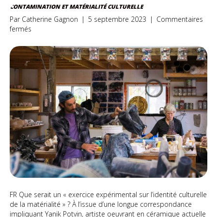
CONTAMINATION ET MATÉRIALITÉ CULTURELLE
Par
Catherine Gagnon
|
5 septembre 2023
|
Commentaires
sur
fermés
Contamination
et
matérialité
culturelle
FR Que serait un « exercice expérimental sur l’identité culturelle
de la matérialité » ? À l’issue d’une longue correspondance
impliquant Yanik Potvin, artiste oeuvrant en céramique actuelle