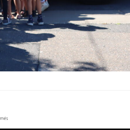
sur
rmés
Phobos
Deimos