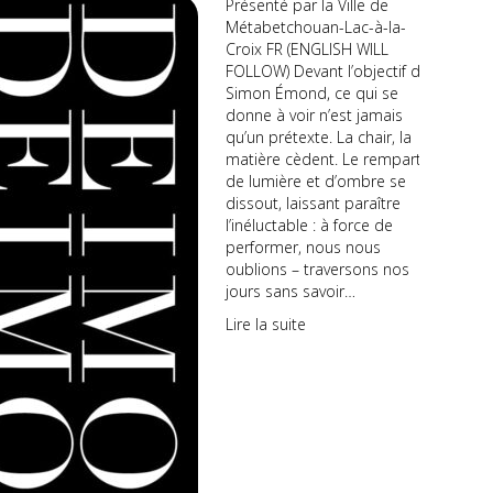
Présenté par la Ville de
Métabetchouan-Lac-à-la-
Croix FR (ENGLISH WILL
FOLLOW) Devant l’objectif de
Simon Émond, ce qui se
donne à voir n’est jamais
qu’un prétexte. La chair, la
matière cèdent. Le rempart
de lumière et d’ombre se
dissout, laissant paraître
l’inéluctable : à force de
performer, nous nous
oublions – traversons nos
jours sans savoir…
Lire la suite