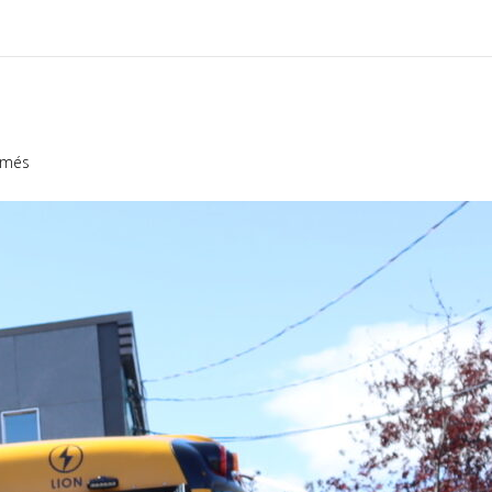
sur
rmés
SORTIE
SCOLAIRE
GRATUITE